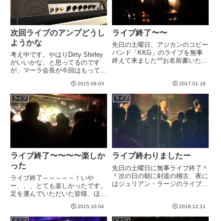
次回ライブのアンプどうし
ライブ終了〜〜
ようかな
先日の土曜日、アジカンのコピー
バンド「KKG」のライブを無事
考え中です。やはりDirty Shirley
終えて来ました^^お名前書いたら
がいいかな、と思ってるのです
ひょっとしたら迷惑？なんていら
が、マーラ会長が今回はもってく
ん気をまわしつつ、来ていただき
るかもしれない。。。一方で私に
た方々大変ありがとうございまし
2015.09.03
2017.01.16
は新兵器（？）というか、リニュ
た！いろいろ反省はありつつ、す
ーアルしたハートブレイカーがあ
ライブ
ライブ
ごい楽しく演奏できて満足^^...
るのでそれでもいいかな、という
気もします。が、し...
ライブ終了〜〜〜〜楽しか
ライブ終わりましたー
った
先日の土曜日に無事ライブ終了＾
＾次の日の朝に剣道の稽古、夜に
ライブ終了～～～～～！いや
はジュリアン・ラージのライブと
ー、、、とても楽しかったです。
忙しくてブログ書く間がありませ
足を運んでいただいた皆様、ほん
んでした＾＾；今回は、LUNA
と～～～～～～にどうもありがと
SEAやりました＾＾自分個人的
2015.10.04
2018.12.11
うございました！！今回、偶然自
にはLUNA SEAを全く通ってきて
宅に近い場所だったということも
ライブ
ライブ