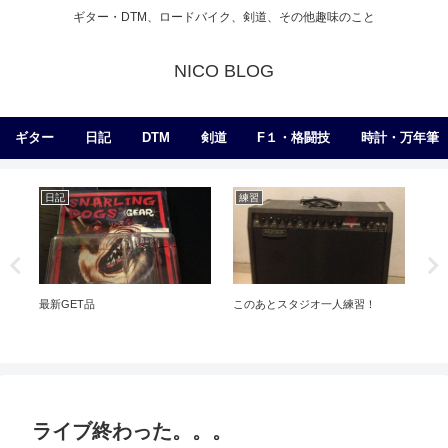
ギター・DTM、ロードバイク、剣道、その他趣味のこと
NICO BLOG
ギター
日記
DTM
剣道
F１・格闘技
時計・万年筆
日記
練習
日
ckと
最新GET品
このあとスタジオ一人練習！
こ
ライブ終わった。。。