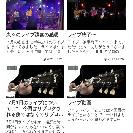
ないので、どっかで聴い...
あり、なんと息子のピアノの先生
まで来てくれて、今後の送り迎え
が超...
久々のライブ演奏の感想
ライブ終了〜
７月のあたまに半年ぶりのライブ
ライブ、無事終了〜〜〜。来てい
を行ってきました！ライブはやは
ただいた方、ありがとうございま
り楽しい。今回に関しては、演奏
した＾＾今回、HIDEのソロの曲
中の脱力についてだいぶ進歩した
をカバーということだったのです
2023.07.24
2017.11.26
ような気がします。やはりテンシ
が、お客さん層的にマッチしたの
ョンが上ってくると、左手も右手
か、前列の女子がすごい飛び跳ね
ライブ
ライブ
も力入ってきちゃう、、、ことに
て一緒に歌って盛り上げてくれ
これまではあまり気づいていま
て、おかげさまでめっちゃ楽し
せ...
く...
”7月1日のライブについ
ライブ動画
て、” 今回はリブログさ
アニソンバンドとしては２回目の
れる側ではなくてリブログ
ライブということで、一回目より
は良かったかと思われますwた
した！
7月1日ライブですが、場所と時
だ、その後出てきたインストバン
間がよくわからない（いや、調べ
ドの上手さに衝撃を受け、その
ればもちろんわかりますが）の