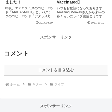
ました！
Vaccinated】
昨夜、エアロスミスのコピーバン
いつもお世話になっております
ド「AKIBASMITH」と、バクチ
Amazing Monkeyさんから来年の
クのコピーバンド「デタラメ野
春くらいにライブ復活どうです
郎」２バンドのライブをやらせて
か？という打診を受ける。来年三
2014.06.29
2021.10.19
いただきました。お越しいただい
月くらいというのはなかなかちょ
た皆様、特に遠方から来ていただ
うどよい頃かな〜なんて思います
いた方々、本当に感謝です。久し
ね。私はもちろんOK。バンドメ
ぶりにお会いできてうれしか...
ンバーもみなさんそれく...
スポンサーリンク
コメント
コメントを書き込む
ホーム
ギター
ライブ
スポンサーリンク