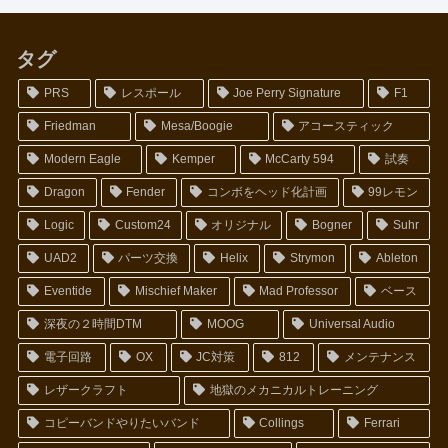
タグ
PRS
レスポール
Joe Perry Signature
F1
Friedman
Mesa/Boogie
アコースティック
Modern Eagle
Kemper
McCarty 594
試奏
Dragon
Fender
コンボをヘッド化計画
99レモン
Logic
Custom24
オリジナル
Bogner
Suhr
UAD2
パーツ交換
Helix
Strymon
Ableton
Eventide
Mischief Maker
Mad Professor
ベース
深夜の２時間DTM
MOOG
Universal Audio
電子回路
OX
JC対策
812
メンテナンス
レザークラフト
地獄のメカニカルトレーニング
コピーバンドやりたいバンド
Collings
Ferrari