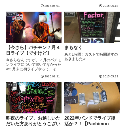
後、かっつ君バンドの上手さに衝
で、マーラさんのブログをリブロ
撃を受け、つくづく「上手いのっ
2017.06.01
2015.05.18
グ！マーラさんはいつも私の書い
ていいなあ。。。」と思った次第
た記事をリブログするというエコ
です...
ライブ
ライブ
な行動を取っていたので羨ましか
ったのですw-----
【今さら】パチモン７月４
まもなく
日ライブ【ですけど】
あと1時間！ガストで時間潰すの
あきましたw-----
今さらなんですが、７月のパチモ
ンライブについて書いてなかった
w５月末に初ライブやって、その
後７月４日に急遽、枠をいただ
2015.08.31
2015.05.23
き、よっしーさん＆どんピ～さん
バンドの前座として頑張ってきま
ライブ
ライブ
した＾＾時間がなかったのでセト
リは一緒でした。キーボード
OKP...
昨夜のライブ、お越しいた
2022年バンドでライブ復
だいた方ありがとうござい
活か？！【Pachimon