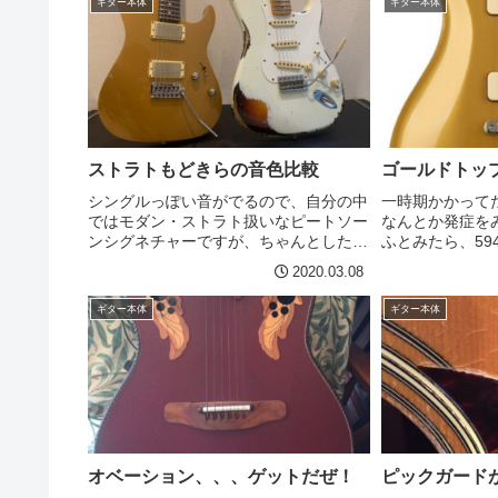
ギター本体
ギター本体
明するの難しいですね...
ョンソン、スラ
ー・...
ストラトもどきらの音色比較
ゴールドトッ
シングルっぽい音がでるので、自分の中
一時期かかって
ではモダン・ストラト扱いなピートソー
なんとか発症を
ンシグネチャーですが、ちゃんとしたス
ふとみたら、59
トラトと比較したらどれくらい違うか調
っとざわっとした
2020.03.08
べようということで録音してみまし
か一本欲しい。
た。・・・が、シロスケも「ちゃんとし
日迂闊にも画像
ギター本体
ギター本体
た」ストラトではなかったのだ...
ら、こういうのも
オベーション、、、ゲットだぜ！
ピックガード