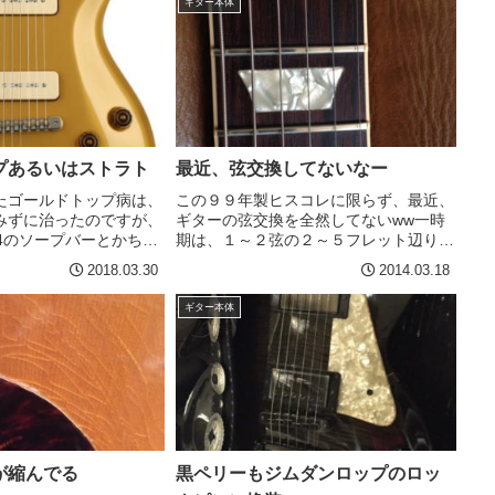
ギター本体
ッシュ、そしてジョ
ね？？なんとなくで...
プあるいはストラト
最近、弦交換してないなー
たゴールドトップ病は、
この９９年製ヒスコレに限らず、最近、
みずに治ったのですが、
ギターの弦交換を全然してないww一時
4のソープバーとかちょ
期は、１～２弦の２～５フレット辺りが
。P-90のギターはいつ
すぐに変色してきたり、指の滑りがあっ
2018.03.30
2014.03.18
・・・気がする？で、今
と言う間に劣化してくるのでしょっちゅ
を見てしまったら、あ
う変えてましたが、最近、なんか弦のも
ギター本体
いい...
ちがいい。私の手がきれい...
が縮んでる
黒ペリーもジムダンロップのロッ