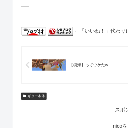
—–
←「いいね！」代わり
【樹海】ってウケたw
ギター本体
スポ
nic