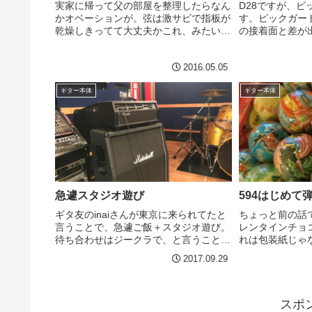
実家に帰って父の部屋を整理したらなん
D28ですが、
かオベーションが。弦は激サビで指板が
す。ピックガー
乾燥しきってて大丈夫かこれ、みたいな
の接着面と差が
感じだが、鳴らしてみると、、、あ
見えます。この
れ、、、けっこういい！！！！続く-----
いですかね^^
2016.05.05
いうではないで
の縮退と塗装との
ギター本体
ギター本体
急遽スタジオ遊び
594はじめて
ギタ友のinaiさんが東京に来られてたと
ちょっと前の話
言うことで、急遽ご飯＋スタジオ遊び。
レンタインチョ
待ち合わせはジークラで、と言うことだ
れは包装紙じゃ
ったんですが、待ち合わせ場所で電話し
のまま食べれま
2017.09.29
てもいない。お互いが見つけられない。
れすごい高級な
まさかの、私：ジークラ（東京）inaiさ
で、そうなの？
ん：ジークラ（渋...
不明な価格設定。
スポ