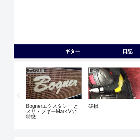
ギター
日記
アンプ全般
日記
Bognerエクスタシー と
破損
メサ・ブギーMark Vの
特徴