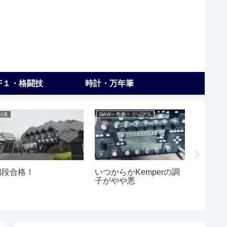
F１・格闘技
時計・万年筆
剣道
DAW・作曲・ミックス
練習
四段合格！
いつからかKemperの調
※動画
子がやや悪
ト】上
か。下
か。