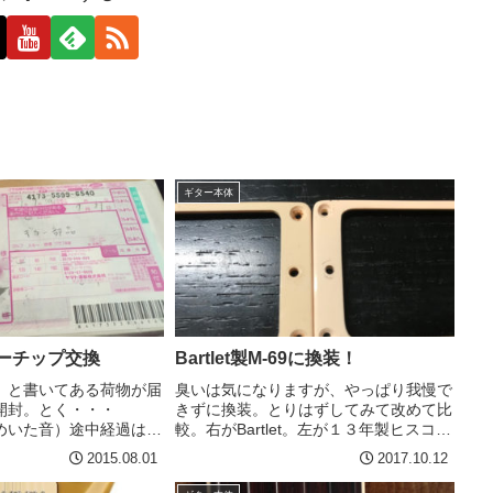
ギター本体
ナーチップ交換
Bartlet製M-69に換装！
」と書いてある荷物が届
臭いは気になりますが、やっぱり我慢で
開封。とく・・・
きずに換装。とりはずしてみて改めて比
めいた音）途中経過は都
較。右がBartlet。左が１３年製ヒスコレ
だいていたとはい
純正。やはり左は赤みが強い。結構湾曲
2015.08.01
2017.10.12
ワユス。わたしのメイン
具合が違う。これは、ボディにつけてネ
ー・ペリー、エリックジ
ジで止めたことによる変形でしょうか