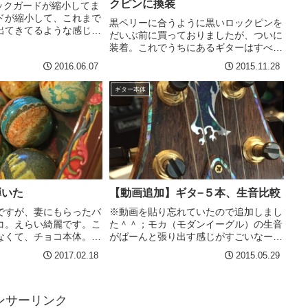
クピンに換装
ピックガードが縮小してま
ドが縮小して、これまで
黒ペリーに合うように黒いロックピンを
出てきてるような感じに
だいぶ前に買っておりましたが、ついに
最後の写真がわかりやす
装着。これでうちにあるギターはすべて
よくマーティンクラックと
ジムダンロップのロックピン仕様。これ
2016.06.07
2015.11.28
すか。このピックガード
で、ストラップをすべてのギターで使い
関係...
まわせるし、取り外しも簡単。若干出っ
ギター本体
張ってるのがルックス面で...
弾いた
【動画追加】ギタ−５本、生音比較
ですが、妻にもらったバ
※動画を貼り忘れていたので追加しまし
コ。えらい綺麗です。こ
た＾＾；モカ（モダンイーグル）の生音
なくて、チョコ本体。こ
がばーんと張り出す感じがすごいなー、
す。かなり美味しい。こ
といつも思うので、この際なので録音し
2017.02.18
2015.05.29
チョコなんだよと言うの
て違いが出るかどうかやってみました。
と聞いてビビった。意味
結論から言うと、生音の段階で音色全然
まあ美味...
違う＾＾こんな感じでマイ...
ンサーリンク