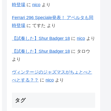
時登場
に
nico
より
Ferrari 296 Speciale発表！ アペルタも同
時登場
に
てすた
より
【試奏した】Shur Badger 18
に
nico
より
【試奏した】Shur Badger 18
に
タロウ
より
ヴィンテージのジャズマスがちょとべと
べとする？？
に
nico
より
タグ