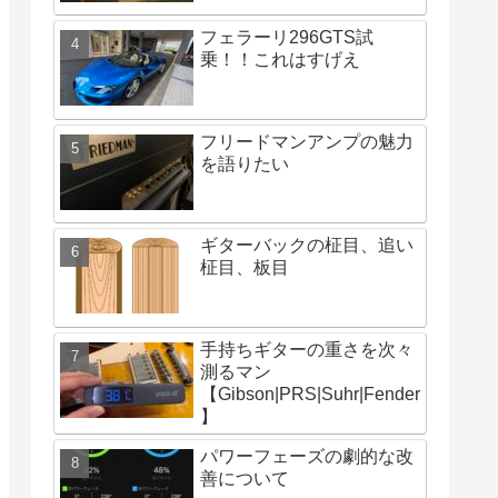
フェラーリ296GTS試
乗！！これはすげえ
フリードマンアンプの魅力
を語りたい
ギターバックの柾目、追い
柾目、板目
手持ちギターの重さを次々
測るマン
【Gibson|PRS|Suhr|Fender
】
パワーフェーズの劇的な改
善について