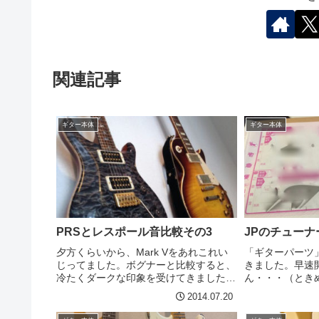
関連記事
ギター本体
ギター本体
PRSとレスポール音比較その3
JPのチュー
夕方くらいから、Mark Vをあれこれい
「ギターパーツ
じってました。ボグナーと比較すると、
きました。早速
冷たくダークな印象を受けてきました＾
ん・・・（とき
＾歪みのチリチリ成分が、ボグナーとか
度、ご報告いた
2014.07.20
に比べるとクールな感じ・・・？同じ音
え、、、本物カ
聞いても間奏はそれぞれなので言葉で説
ギターは、ジョ