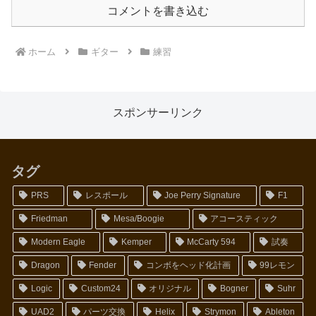
コメントを書き込む
ホーム
ギター
練習
スポンサーリンク
タグ
PRS
レスポール
Joe Perry Signature
F1
Friedman
Mesa/Boogie
アコースティック
Modern Eagle
Kemper
McCarty 594
試奏
Dragon
Fender
コンボをヘッド化計画
99レモン
Logic
Custom24
オリジナル
Bogner
Suhr
UAD2
パーツ交換
Helix
Strymon
Ableton