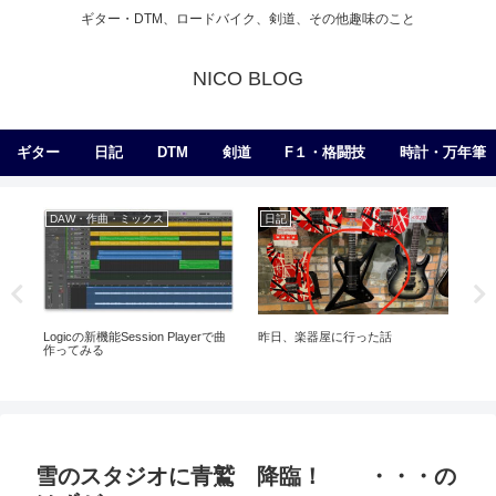
ギター・DTM、ロードバイク、剣道、その他趣味のこと
NICO BLOG
ギター
日記
DTM
剣道
F１・格闘技
時計・万年筆
DAW・作曲・ミックス
日記
日
BO
ジ
Logicの新機能Session Playerで曲
昨日、楽器屋に行った話
作ってみる
雪のスタジオに青鷲 降臨！ ・・・の