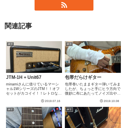
関連記事
練習
練習
JTM-1H + Unit67
包帯だらけギター
minamiさんに借りているマーシ
包帯巻いたままギター弾いてみま
ャル1WシリーズのJTM！！オフ
したが、ちょっと手にヒラ方向で
セットがカコイイ！！レトロなロ
微妙に布にあたってノイズ出やす
ゴもいいですねー。これをUnit67
い感じは気持ちしますが、それ以
2019.07.16
2019.10.08
でプッシュ。しかしブーストする
外は特に大丈夫かな。自分で巻い
と低音が飽和しすぎるのか、
てるので見栄えが悪い、という以
練習
練習
EDMでドラムに合わせてベース
外は特に問題はない。ライブまで
をコンプさせるあれみた...
あと２週間弱だけど治るだろう
か...