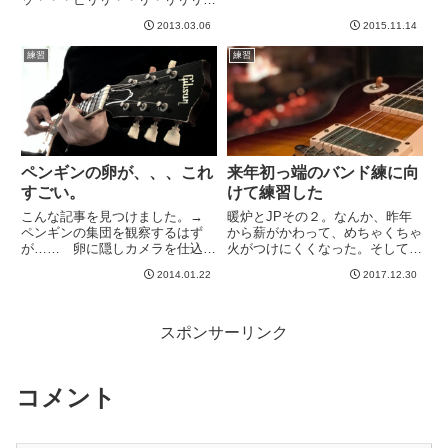
上達しそうな気が前からしてます
リ」みたいな、高圧電流みたいな
wいつかドラムでライブ出てみた
2013.03.06
2015.11.14
音はどうやって出してるんでしょ
いです^_^-----
う。奏法なのか、エフェクトなの
練習
練習
か、どなたかご存知の方がいらっ
しゃったらぜひご教授くださ
い！-...
ペンギンの卵が、、、これ
来年初っ端のバンド練に向
すごい。
けて練習した
こんな記事を見つけました。→
暖炉とJPその２。なんか、昨年
ペンギンの集団を観察するはず
から薪がかわって、めちゃくちゃ
が…… 卵に隠しカメラを仕込ん
火がつけにくくなった。そして今
で撮影したら意外な展開へペンギ
年は随分気温が低くてめっちゃ寒
2014.01.22
2017.12.30
ンのコロニーを観察するために卵
い。でも天気は良いので雪が降ら
型のカメラを仕込んだところ、カ
ず、スキー場もけっこうハゲてて
ラカラとかいう鷲とか鷹っぽいや
やや寂しいですね。昨年よりマシ
つが、本物の卵と勘違いして、む
だけど。この2月２４日のライ
スポンサーリンク
ん...
ブ...
コメント