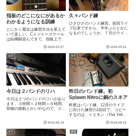
指板のどこになにがあるか
久々バンド練
わかるようになる訓練
ひさびさのバンド練習。前回ライ
ブ以来ですから、半年ぶりとかに
とにかく最近は練習方法を変えて
なるのでしょうか。７月のライブ
いて楽しい。Cメジャースケール
にむけて練習第一回目ですが、ま
は結構馴染んできて、指板上でC
ずは既存曲からやろうということ
がどこにあるかは全ての弦と全て
になりました。前にライブでやっ
2020.03.27
2016.05.01
のフレットでパッと抑えられるよ
たとはいえ、すっかり忘れてるの
うになりました。もっとも、あん
練習
練習
で前日にあわてておさらいする
まりハイフレットなのは１弦の２
^...
０フレット以外は怪しいです
が、...
今日は２バンドのリハ
昨日のバンド練。初
Splawn Nitroに銅のスネア
今日は２つのバンドのリハがあり
ます。３時間＋３時間＝６時間。
昨夜はバンド練。12月のライブ
荷物の移動とかいやなので、スタ
に向けた練習の1回目で、コピー
ジオは連続でとっています。つま
するのは、イエモン（The Yellow
り、休憩無しwギターとキーボー
Monkey）です。まだみんな練度
ド持ち込みなので荷物も大変です
2014.06.14
2019.09.22
が全然上がってないのでなんです
＾＾；昨夜は、直前という事で、
が、でもやっぱり数年前にやった
練習
練習
キーボードの練習をしてまし
時より全然良い出来になりそうだ