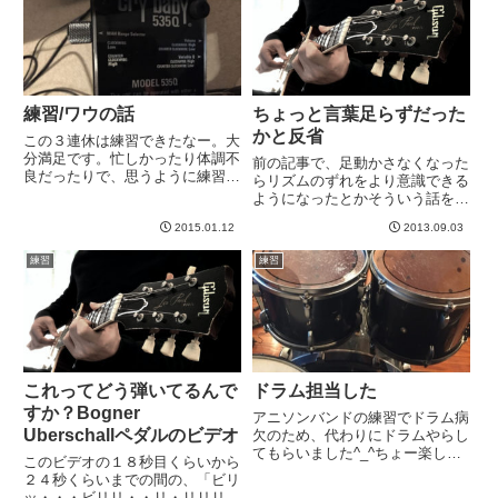
た。...
な、と思いまし...
練習/ワウの話
ちょっと言葉足らずだった
かと反省
この３連休は練習できたなー。大
分満足です。忙しかったり体調不
前の記事で、足動かさなくなった
良だったりで、思うように練習で
らリズムのずれをより意識できる
きなかったフラストレーションが
ようになったとかそういう話を書
完全に解消できた気がします＾＾
かせていただいたんですが、皆様
うーん、ギター楽しい。なぜ７年
2015.01.12
2013.09.03
のコメントを拝見してちょっと言
もブランクを作ってしまったの
葉足らずだったかと。→ リズム
練習
練習
か。。。その間、今ぐらいの熱意
が前に走る直立不動で弾くのがオ
で...
ススメということではありませ
ん...
これってどう弾いてるんで
ドラム担当した
すか？Bogner
アニソンバンドの練習でドラム病
Uberschallペダルのビデオ
欠のため、代わりにドラムやらし
てもらいました^_^ちょー楽し
このビデオの１８秒目くらいから
い。もしも同じ時間を練習に費や
２４秒くらいまでの間の、「ビリ
したら、ギターよりドラムの方が
ッ・・・ビリリ・・リ・リリリ