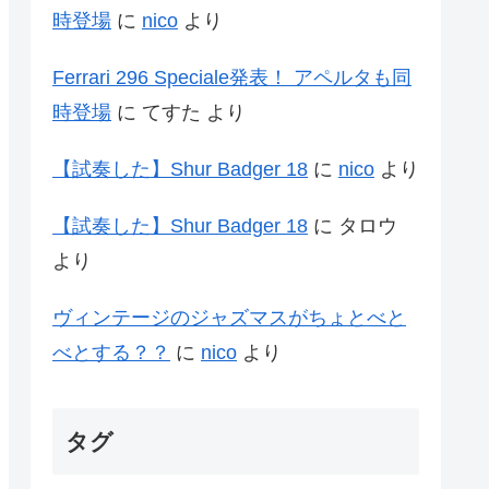
時登場
に
nico
より
Ferrari 296 Speciale発表！ アペルタも同
時登場
に
てすた
より
【試奏した】Shur Badger 18
に
nico
より
【試奏した】Shur Badger 18
に
タロウ
より
ヴィンテージのジャズマスがちょとべと
べとする？？
に
nico
より
タグ