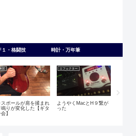
F１・格闘技
時計・万年筆
練習
エフェクター
ギター
レスポールが肩を揉まれ
ようやくMacとH９繋が
PRS 
て鳴りが変化した【ギタ
った
載 SE Ho
ー会】
Piezo