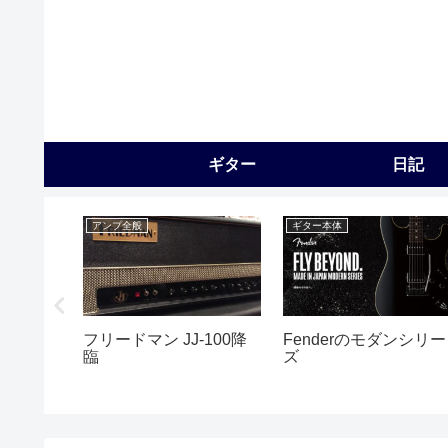
ギター
日記
アンプ全般
ギター本体
プロファ
フリードマン JJ-100降
Fenderのモダンシリー
臨
ズ