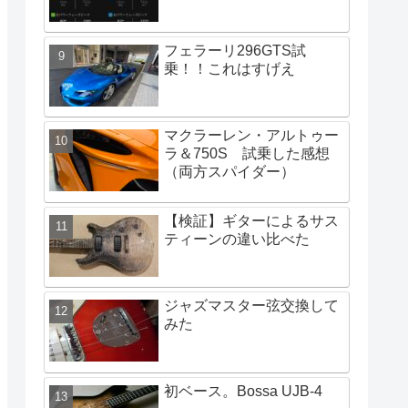
フェラーリ296GTS試
乗！！これはすげえ
マクラーレン・アルトゥー
ラ＆750S 試乗した感想
（両方スパイダー）
【検証】ギターによるサス
ティーンの違い比べた
ジャズマスター弦交換して
みた
初ベース。Bossa UJB-4