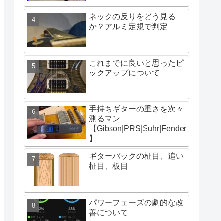
ネックの反りをどう見る
か？アルミ定規で判定
これまでに良いと思ったピ
ックアップについて
手持ちギターの重さを次々
測るマン
【Gibson|PRS|Suhr|Fender
】
ギターバックの柾目、追い
柾目、板目
パワーフェーズの劇的な改
善について