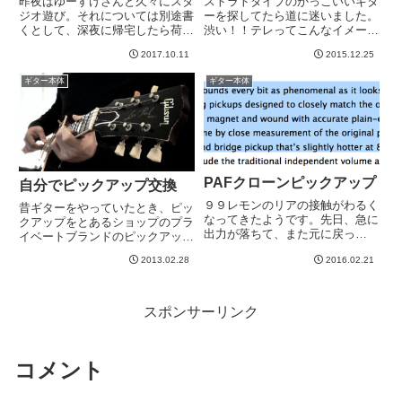
昨夜はゆーすけさんと久々にスタ
ストラトタイプのかっこいいギタ
ジオ遊び。それについては別途書
ーを探してたら道に迷いました。
くとして、深夜に帰宅したら荷物
渋い！！テレってこんなイメージ
が届いていました＾＾魅力を感じ
が自分の中にあります^_^ウエス
2017.10.11
2015.12.25
つつも、そんなもの興味なんてな
タン、カントリー的なかっこよさ
いよ、という振りをして抵抗して
というか^_^ボタンありすぎ。ち
ギター本体
ギター本体
いた数年間ですが、ついにエスカ
ょっと、、、キモイwこういうバ
ッション道に踏み込みました。
ール材にドキドキする最近で...
D...
PAFクローンピックアップ
自分でピックアップ交換
９９レモンのリアの接触がわるく
昔ギターをやっていたとき、ピッ
なってきたようです。先日、急に
クアップをとあるショップのプラ
出力が落ちて、また元に戻っ
イベートブランドのピックアップ
て、、ということが起こりまし
に変更しました。今はもうないお
2013.02.28
2016.02.21
た。ついでに、アースの取り方も
店なのかな、、、どうも評判悪い
間違ってたっぽい様子。JPにく
っぽいんですがwいわゆるPAFを
らべてトレブリーでやや出力弱い
再現しました系らしいですが、音
感じがしていたのですが、それは
が細いです。当時は自分の中で...
スポンサーリンク
PUが...
コメント