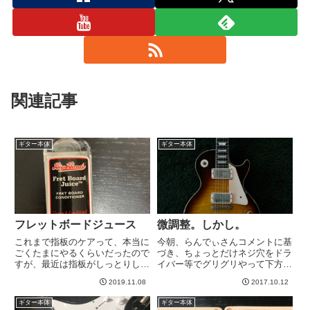
関連記事
ギター本体
ギター本体
フレットボードジュース
微調整。しかし。
これまで指板のケアって、本当に
今朝、らんでぃさんコメントに基
ごくたまにやるくらいだったので
づき、ちょっとだけネジ穴をドラ
すが、最近は指板がしっとりして
イバー等でグリグリやって下方向
る方がやっぱ弾きやすいというこ
に削ってみた。とはいえ、ネジ穴
2019.11.08
2017.10.12
とでレモンオイル等でケアする頻
を見ながらあれこれやってみたけ
度があがったのです。特にオレン
ど、ある程度望ましい位置まで持
ギター本体
ギター本体
ジオイルは保湿成分高めなのか、
っていくのはネジ穴そのものがは