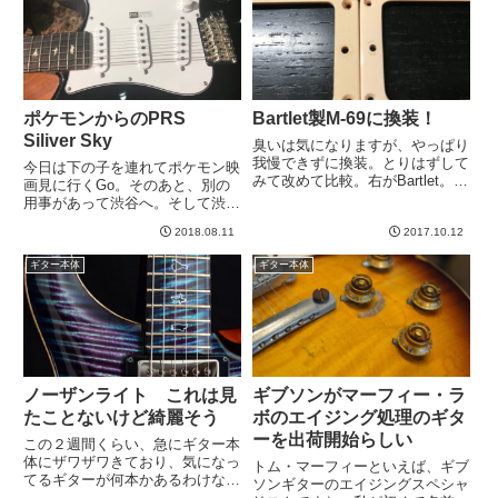
非常にしっとり感がよくてよ
っきりと縦長になるくらいやら
し、...
な...
ポケモンからのPRS
Bartlet製M-69に換装！
Siliver Sky
臭いは気になりますが、やっぱり
我慢できずに換装。とりはずして
今日は下の子を連れてポケモン映
みて改めて比較。右がBartlet。左
画見に行くGo。そのあと、別の
が１３年製ヒスコレ純正。やはり
用事があって渋谷へ。そして渋谷
左は赤みが強い。結構湾曲具合が
に寄ったついでにイシバシ楽器に
違う。これは、ボディにつけてネ
2018.08.11
2017.10.12
立ち寄りました。そうしたらあり
ジで止めたことによる変形でしょ
ましたよ、あれが。そう、PRS
ギター本体
ギター本体
うかね？？なんとなくで...
のストラトタイプのSiliver Sky
が。さあ帰ろう、一刻...
ノーザンライト これは見
ギブソンがマーフィー・ラ
たことないけど綺麗そう
ボのエイジング処理のギタ
ーを出荷開始らしい
この２週間くらい、急にギター本
体にザワザワきており、気になっ
トム・マーフィーといえば、ギブ
てるギターが何本かあるわけなん
ソンギターのエイジングスペシャ
ですが、そのうちの一本のカラー