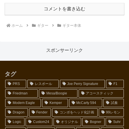
コメントを書き込む
ホーム
ギター
ギター本体
スポンサーリンク
タグ
PRS
レスポール
Joe Perry Signature
F1
Friedman
Mesa/Boogie
アコースティック
Modern Eagle
Kemper
McCarty 594
試奏
Dragon
Fender
コンボをヘッド化計画
99レモン
Logic
Custom24
オリジナル
Bogner
Suhr