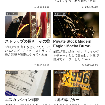
リストですね。私が初めて名前を
が独特だったのでちょっと調べ
聞いたのは1999年だったとおも
た。「Northern Lights」というカ
2018.04.10
2021.03.10
います。99レモンは、99年製の
ラースキームです。オーロラっぽ
ヒスコレなんですが、仕様に大幅
ギター本体
ギター本体
い感じということ...
リニューアルがあったモデルで
す。そして多分はじめてエイジ...
ストラップの長さ その②
Private Stock Modern
Eagle ~Mocha Burst~
ブログで仲良くさせていただいて
いるどんピ～さんが、ストラップ
前回記事の続きです。「マイシグ
長さ調整を実際にやってくれまし
ネチャー」として計画し、お店で
た。→ どんピ～さんブログ本
自分でオーダーしたPrivate
日、自宅警備員なので、コレ幸い
Stockがこのギターです！モダン
と私もやりました。まずは準備
2013.04.18
2015.01.15
イーグル！！オーダーするならモ
だ。写真撮ったときに、ベルトの
ダンイーグルと決めてました。モ
ギター本体
ギター本体
バックルが見えるように、Tシャ
ダンイーグルと言えば、このつや
ツを...
消し塗装。薄いラッカー...
エスカッション到着
世界の珍ギター