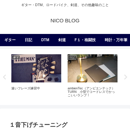
ギター・DTM、ロードバイク、剣道、その他趣味のこと
NICO BLOG
ギター
日記
DTM
剣道
F１・格闘技
時計・万年筆
練習
日記
剣
IN
速いフレーズ練習中
ambienTec（アンビエンテック）
出稽
TURN 小型でコードレスでかっ
に
こいいランプ！
１音下げチューニング