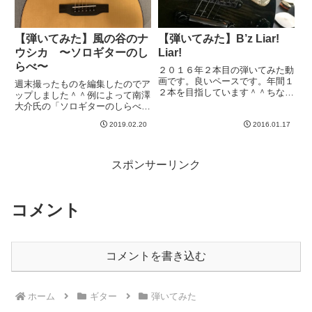
【弾いてみた】風の谷のナ
【弾いてみた】B’z Liar!
ウシカ 〜ソロギターのし
Liar!
らべ〜
２０１６年２本目の弾いてみた動
画です。良いペースです。年間１
週末撮ったものを編集したのでア
２本を目指しています＾＾ちなみ
ップしました＾＾例によって南澤
に２０１５年も、１月中は調子良
大介氏の「ソロギターのしらべ
かったw後半失速して、２０１５
ジブリ編」のナウシカの歌です。
年は６本でした。→ 過去の「弾
2019.02.20
2016.01.17
安田成美が歌ってる曲ですね。失
いてみた」記事一覧先日、ライブ
礼ながら、当時、安田成美はなん
で弾いたB'zのLiar! L...
て歌が下手なんだろう、なんで彼
女に歌わせるんだろう、と思っ
スポンサーリンク
た...
コメント
コメントを書き込む
ホーム
ギター
弾いてみた