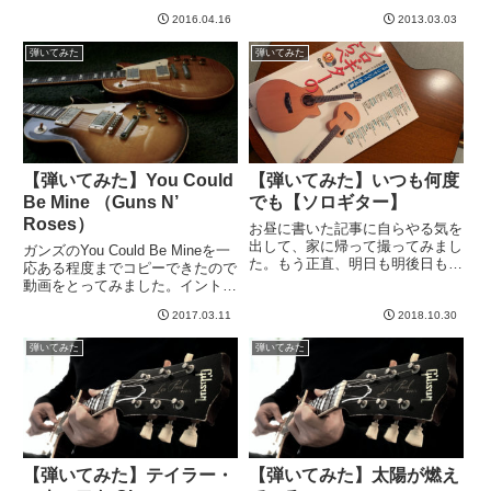
ことを考えたいと思っていま
が超好き。というわけで、ギター
す。------------アクセルとスラッシ
2016.04.16
2013.03.03
を始めたばかりの頃、挑戦して挫
ュがガンズとして同じステージで
折した経験ありますwバッキング
弾いてみた
弾いてみた
ライブするなんて嬉...
は初心者でもなんとか弾けたので
すが、ソロは全然だ...
【弾いてみた】You Could
【弾いてみた】いつも何度
Be Mine （Guns N’
でも【ソロギター】
Roses）
お昼に書いた記事に自らやる気を
出して、家に帰って撮ってみまし
ガンズのYou Could Be Mineを一
た。もう正直、明日も明後日も来
応ある程度までコピーできたので
週でも、そう変わらんだろ
動画をとってみました。イントロ
う。。。２〜３ヶ月したらもうち
のドラムからかっこいいですよ
ょっとうまくなってるはずだけ
2017.03.11
2018.10.30
ね〜、この曲。好き。今回は、見
ど。現時点では限界効用は十分に
ていたタブに違うところ、主にリ
弾いてみた
弾いてみた
低くなった、、、と思うので録
ードフレーズで違いが散見された
音。南澤大...
ので、耳コピが入...
【弾いてみた】テイラー・
【弾いてみた】太陽が燃え