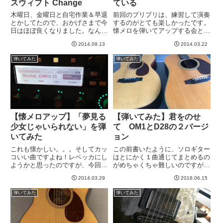
スウィフト Change
ている
木曜日、金曜日と自宅作業＆早退
前回のプリプリは、練習して演奏
とかしてたので、おかげさまで今
するのがとても楽しかったです。
日はほぼ良くなりました。なんか
懐メロを弾いてアップする会とか
胸焼けがすごかったのですが、直
やったら楽しいですね＾＾さて、
2014.09.13
2014.03.22
りました＾＾ 体調よくなった
19 Growing Upは意外なことにす
ら、今朝はかなり早起きしてしま
ぐに弾けて気を良くしたので、昔
弾いてみた
弾いてみた
ったwで、Youtubeみてたら、こ
トライして挫折した曲に挑戦して
の曲のサムネイルがたまたま...
みようと思いました...
【懐メロアップ】「夢見る
【弾いてみた】君をのせ
少女じゃいられない」を弾
て OM1とD28の２バージ
いてみた
ョン
これも懐かしい。。。そしてカッ
この前書いたように、ソロギター
コいい曲ですよね！レベッカにし
はとにかく１曲通じてまとめるの
ようかと思ったのですが、今回は
がめちゃくちゃ難しいのですが、
こっち。→ tab譜はこちらのサ
もうキリがないので、この辺でい
2014.03.29
2018.06.15
イトを利用させてもらいましたこ
ったん区切りをつけるべく録画。
の曲は２点苦労しました。1. Aメ
OM1A JLとD28の2本でそれぞれ
弾いてみた
弾いてみた
ロのバッキングの和音がきれいに
撮ってみました。あ、ラピュタラ
弾けない。2. メインリ...
ピュタいってますが、南...