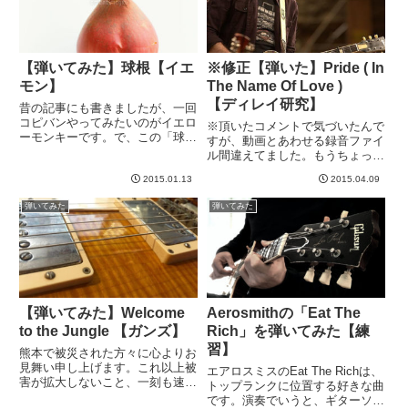
【弾いてみた】球根【イエ
※修正【弾いた】Pride ( In
モン】
The Name Of Love )
【ディレイ研究】
昔の記事にも書きましたが、一回
コピバンやってみたいのがイエロ
※頂いたコメントで気づいたんで
ーモンキーです。で、この「球
すが、動画とあわせる録音ファイ
根」という曲が結構好きなんです
ル間違えてました。もうちょっと
が、夜、LINEでマーラさんとイ
ディレイが聞こえるバージョンに
エモンについて話してたら盛り上
2015.01.13
2015.04.09
修正最近、改めてディレイにはま
がり、簡単そうだしすぐできそ
っています。週末、TIMELINEで
弾いてみた
弾いてみた
う！とか思い、そこから練習して
いろんな設定を試してみたり、デ
動...
ィレイが映えるリフを模索...
【弾いてみた】Welcome
Aerosmithの「Eat The
to the Jungle 【ガンズ】
Rich」を弾いてみた【練
習】
熊本で被災された方々に心よりお
見舞い申し上げます。これ以上被
エアロスミスのEat The Richは、
害が拡大しないこと、一刻も速い
トップランクに位置する好きな曲
復興を祈るとともに、何かできる
です。演奏でいうと、ギターソロ