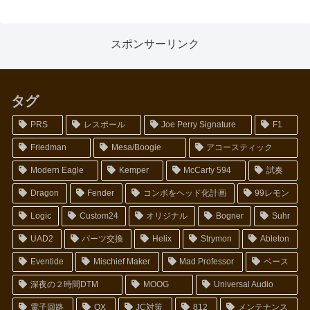
スポンサーリンク
タグ
PRS
レスポール
Joe Perry Signature
F1
Friedman
Mesa/Boogie
アコースティック
Modern Eagle
Kemper
McCarty 594
試奏
Dragon
Fender
コンボをヘッド化計画
99レモン
Logic
Custom24
オリジナル
Bogner
Suhr
UAD2
パーツ交換
Helix
Strymon
Ableton
Eventide
Mischief Maker
Mad Professor
ベース
深夜の２時間DTM
MOOG
Universal Audio
電子回路
OX
JC対策
812
メンテナンス