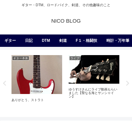
ギター・DTM、ロードバイク、剣道、その他趣味のこと
NICO BLOG
ギター
日記
DTM
剣道
F１・格闘技
時計・万年筆
ギター本体
ライブ
日
ゆうすけさんにライブ動画もらい
る
身
ました【聖なる海とサンシャイ
っ
ン】
ありがとう、ストラト