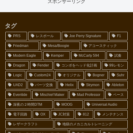
スポンサーリンク
タグ
PRS
レスポール
Joe Perry Signature
F1
Friedman
Mesa/Boogie
アコースティック
Modern Eagle
Kemper
McCarty 594
試奏
Dragon
Fender
コンボをヘッド化計画
99レモン
Logic
Custom24
オリジナル
Bogner
Suhr
UAD2
パーツ交換
Helix
Strymon
Ableton
Eventide
Mischief Maker
Mad Professor
ベース
深夜の２時間DTM
MOOG
Universal Audio
電子回路
OX
JC対策
812
メンテナンス
レザークラフト
地獄のメカニカルトレーニング