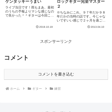
ケンタッキーうまい
ロックギター完全マスター
２
ライブ当日です！雨もまあ、最初
のうちの予報よりマシな感じなの
※ちなみにこれ、９７年だか９８
で良かった＾＾ギターは今回この
年だかの当時の話です。今じゃな
JP１本。さて、なんかUber Eats
いですいい感じで２ヶ月を過ご
のナニかがアレで安くなるだなか
し、Vol.3が郵送されてきた。
んか、、、みたいなことを妻が言
2019.10.19
2013.04.10
Vol.3の内容は、Vol.3（3ヶ月め）
っていて、今日のお昼はケンタッ
主な内容3連符のリズム・ワーク
キーでした。久しぶり...
と、ブルージーなリード・プレイ
を練習します。シャ...
スポンサーリンク
コメント
コメントを書き込む
ホーム
ギター
練習