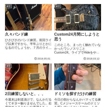
練習
練習
久々バンド練
Custom24月間にしようと
思う
ひさびさのバンド練習。前回ライ
ブ以来ですから、半年ぶりとかに
このところ、まったく触れていな
なるのでしょうか。７月のライブ
かったワシノスリこと
にむけて練習第一回目ですが、ま
Custom24。ライブでHideをやっ
ずは既存曲からやろうということ
ていたのですが、ドロップチュー
になりました。前にライブでやっ
2016.05.01
2018.03.12
ニングにする必要があったため、
たとはいえ、すっかり忘れてるの
アーム付きはチューニングに時間
練習
練習
で前日にあわてておさらいする
かかるということで、遠ざかって
^...
おりました。そろそろこれに戻
ろ...
2日練習しないと、、、
ドミソを探すだけの練習
今週末は剣道漬けで、なんかだる
今日の朝からなんかハマってる練
くてギター触りませんでした。右
習。Cメジャースケールのドミソ