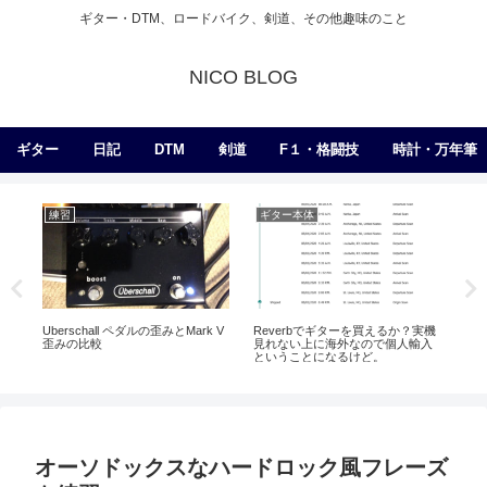
ギター・DTM、ロードバイク、剣道、その他趣味のこと
NICO BLOG
ギター
日記
DTM
剣道
F１・格闘技
時計・万年筆
弾いてみた
日記
練
実機
【弾いてみた】B’z Liar! Liar!
楽しかったー
昨
入
オーソドックスなハードロック風フレーズ