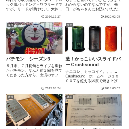
ック風バッキング＋ワウリードで
わからないのでなんですが、先
すが、リードが弾けない。大体こ
日、がちゃさんにお誘いいただき
んな感じという構想は固まりつつ
ギター会に参加＾＾ だいたい似
2020.12.27
2020.02.05
ありますが、自分のバッキングの
た時期にブルードトーンを購入さ
テンポで弾けないし、すごい音痴
れた方が二人いて、それのお試し
練習
練習
な感じで聴けたもんではない。
ということで＾＾ かこい
が、数時間が経過して少しずつ改
い。。。 ダンブル系...
善...
パチモン シーズン3
激！かっこいいスライドバ
ー Crushsound
５月末、７月初旬とライブを重ね
たパチモン。なんと前２回を見て
ナニコレ、カッコイイ。。。→
くださった方から、出演のオファ
Crushsound ホームページ１０
ーが！・・・で、ギャラはどうな
００℃を超える温度で焼き上げて
のよ？とか言ってみました。もち
るそうです。大自然をモチーフに
ろん、我々が支払う料金のことで
2015.08.24
2014.03.02
したいろんな色があって、どれも
すよ！www間違ってももらえま
カコイイ。きになるおもちゃさん
練習
練習
せんwwなんと日付は１０月３
のサイトで知ったのですが、一瞬
日...
で売り切れですね。はや...