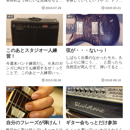
肩休めようみたいな意識もちょっ
を探していくというやつ。トライ
とあったのですが。しかし2日休
アドというのですかね。今年に入
2019.07.29
2020.03.21
むと劣化しますね。曲の練習とい
ってからスケールの練習でもあり
うか、今はピアノのハノンみたい
遊び（ルーパーに合わせて）でも
練習
練習
な感じで１フレーズ１０分＊４〜
あるのですが、とにかくスケール
５個くらいを最低練習セットと
をやってる中で、Cメジャース
位...
ケ...
このあとスタジオ一人練
弦が・・・ないっ！
習！
しばらく出番のなかったモカ。久
しぶりに弾こう、、、と思ったら
今週末バンド練習だし、６末のガ
当然弦が死んでて、弾いてると指
ンズに向けても練習するぜ！って
を切りそうなかんじですorz弦交
ことで、このあと一人練習いって
換、、、と思ったら替えの弦がな
きます＾＾がんばってアンプもっ
くなっていたorz２０１６年、こ
2013.06.06
2016.08.10
てくよ！車の荷台に乗せるのが大
れまで最も弾いていないのがこの
変なんだよな。。。重さもそうで
練習
練習
モカであることにふと気づき...
すが大きいとなるとさらに取り回
しが大変＾＾；-----
自分のフレーズが弾けん！
ギター会ちっとだけ参加
昨日から取り組んでいるハードロ
ちょっと書いていいかどうかよく