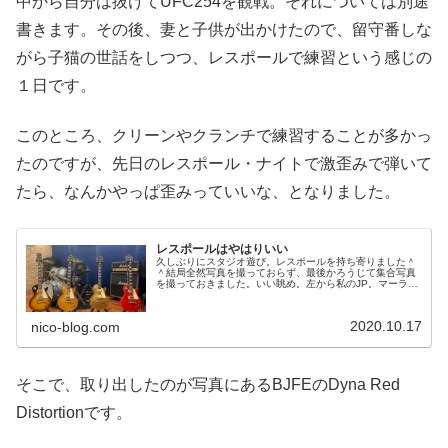
中から自分は抜けてUFC254を観戦。それについては別途
書きます。その後、妻と子供が出かけたので、留守番しな
がら子猫の世話をしつつ、レスポールで練習という感じの
１日です。
このところ、クリーンやクランチで練習することが多かっ
たのですが、先日のレスポール・ナイトで激歪みで弾いて
たら、なんかやっぱ歪みっていいな、となりました。
レスポールはやはりいい
久しぶりにスタジオ遊び。レスポールを持ち寄りました＾
＾結局全然写真を撮っておらず、最後かろうじて集合写真
を撮っておきました。いい眺め。左から私のJP。マーラさ
んのレモンドロップにゴールドトップ（新人）、ゆーすけ
さんの赤。ゴールドトップが今回...
2020.10.17
nico-blog.com
そこで、取り出したのが写真にあるBJFEのDyna Red
Distortionです。