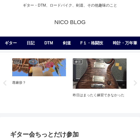
ギター・DTM、ロードバイク、剣道、その他趣味のこと
NICO BLOG
ギター
日記
DTM
剣道
F１・格闘技
時計・万年筆
日記
練習
ラ
蕁麻疹？
昨日はまったく練習できなかった
ヘ
ら
ギター会ちっとだけ参加