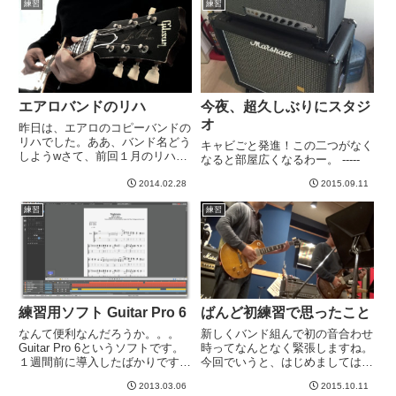
練習
練習
後の２小節がリズムがややこし
のこと。２週間張りっぱなし運
い。。。６連符...
用...
エアロバンドのリハ
今夜、超久しぶりにスタジ
オ
昨日は、エアロのコピーバンドの
リハでした。ああ、バンド名どう
キャビごと発進！この二つがなく
しようwさて、前回１月のリハ
なると部屋広くなるわー。 -----
は、自分的には結構まとまりが良
いと感じて、安心してたんです
2014.02.28
2015.09.11
ね。なので、今回リハにむけては
練習
練習
完全に油断しててやや退化してし
まいましたwVoのHさんは、前回
よ...
練習用ソフト Guitar Pro 6
ばんど初練習で思ったこと
なんて便利なんだろうか。。。
新しくバンド組んで初の音合わせ
Guitar Pro 6というソフトです。
時ってなんとなく緊張しますね。
１週間前に導入したばかりです。
今回でいうと、はじめましては２
最近、日本でもアメリカのサイト
名。ドラムK君とキーボードGさ
2013.03.06
2015.10.11
でも無料/有料のtab譜サイトある
ん。ゆうすけさんとは何回もスタ