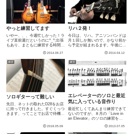
やっと練習してます
リハ２発！
いやー、、、今週忙しかった！ラ
今日は、リハ。アニソンバンドは
イブ直前週だというのに^_^;出張
月１回しか無いので、かなり前か
もあり、まともに練習する時間が
ら予定が組まれるます。午後に、
なかったです。なので、今夜は忙
デタラメ野郎の初回リハが入り、
2014.06.27
2014.04.12
しくてもなんでもスタジオ入って
ちょうど良い＾＾デタラメ野郎リ
最終調整！と決めてたので、無理
ハは今日の課題曲４曲分の音色選
練習
練習
矢理にでも帰ろうと思ってました
びをなんとか終えました。一部奇
w幸い、来週改めて、、、と...
妙なSE系がまだですが、リハ
に...
エレベーターのソロと最近
ソロギターって難しい
気に入っている音作り
先日、ネットの取れたD28をお店
最近忙しくてあんまり練習できて
に持って行きました。すぐくっつ
ないのですが、８月の「Love in
きます、ってことでお店で待機。
an Elevator」のソロの練習をぽ
状態もチェックいただいたよう
つぽつとやり始めています。もっ
で、聞いて見たところ、ネックも
2018.05.09
2013.07.05
と手こずるかと思ってたら、意外
大丈夫。トップの浮きもない。ネ
といけそう。ただ、前半ソロの最
ックは全然動いてないですね、と