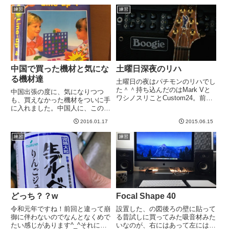
ので、わざわざ専用のソフトはい
ジオ入ってますが、なんか初回っ
練習
練習
らない、という話はあるのです
て緊張しますwゆうすけさんの
が、1. 画面がで...
58AMUROと、モカたん。昨日...
中国で買った機材と気にな
土曜日深夜のリハ
る機材達
土曜日の夜はパチモンのリハでし
た＾＾持ち込んだのはMark Vと
中国出張の度に、気になりつつ
ワシノスリことCustom24。前の
も、買えなかった機材をついに手
記事でRiotを試すといいつつ忘れ
に入れました。中国人に、この機
てました。ペダルは主にTS-
材の名前を聞いてもゲームの名前
808。良かったんじゃないかと思
2016.01.17
2015.06.15
を聞いてもみんな知りません。そ
ってます＾＾本番もこれでいこう
んな中ついにゲット。ルールは簡
練習
練習
かな。Dirty...
単で、交互にこのコインを落とし
て、縦か横か斜めかで４つ続きに
す...
どっち？？w
Focal Shape 40
令和元年ですね！前回と違って崩
設置した、の図後ろの壁に貼って
御に伴わないのでなんとなくめで
る昔試しに買ってみた吸音材みた
たい感じがあります^_^それに個
いなのが、右にはあって左にはな