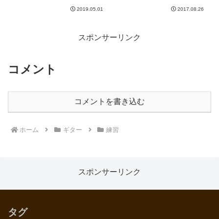
人的には令和って年号はいい。ち
い。このようにこだわってるよう
2019.05.01
2017.08.26
ょっとクラシックな感じもあって
だけど、実はいい加減だ、という
いいですね。さて、昨日から長野
ことが読み取れます。普段まった
に来ています。買い出しに出て笑
く気にならないけど、写真でみる
ったのがこれ。↓どっちなんだ...
とすごい気になるな、こ
スポンサーリンク
れ。。。...
コメント
コメントを書き込む
ホーム
ギター
練習
スポンサーリンク
タグ