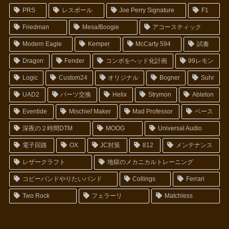
PRS
レスポール
Joe Perry Signature
F1
Friedman
Mesa/Boogie
アコースティック
Modern Eagle
Kemper
McCarty 594
試奏
Dragon
Fender
コンボをヘッド化計画
99レモン
Logic
Custom24
オリジナル
Bogner
Suhr
UAD2
パーツ交換
Helix
Strymon
Ableton
Eventide
Mischief Maker
Mad Professor
ベース
深夜の２時間DTM
MOOG
Universal Audio
電子回路
OX
JC対策
812
メンテナンス
レザークラフト
地獄のメカニカルトレーニング
コピーバンドやりたいバンド
Collings
Ferrari
Two Rock
フェラーリ
Matchless