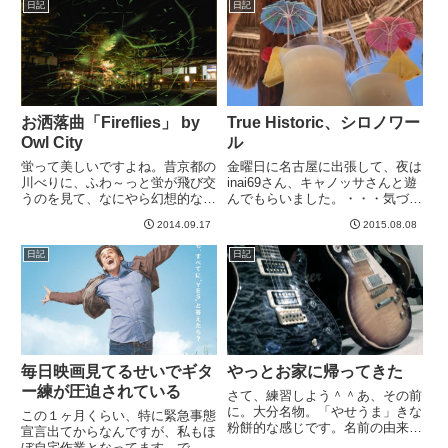
日記
日記
開発された人工フレンドのクラ
リジナル記事があるんですけ
ラ...
ど。。。というか、他人のペー...
お洒落曲「Fireflies」 by
True Historic、シロノワー
Owl City
ル
蛍って美しいですよね。昔京都の
金曜日に名古屋に出張して、夜は
川べりに、ふわ～っと蛍が飛び交
inai69さん、キャノッサさんと遊
うのを見て、なにやら幻想的な美
んでもらいました。・・・気づい
しさで感動した思い出がありま
たら写真が一枚もないwキャノッ
2014.09.17
2015.08.08
す。その蛍の歌、、、というかタ
サさんに車で迎えに来てもらい、
イトルが蛍な曲。Owl City詳しく
まずはロッキンへ。名前だけは知
日記
日記
はないですが、アルバムを買って
ってるお店で行ってみたかったの
いて、たまに流しています...
です。キャノッサさんがT...
毎日映画見てるせいでギタ
やっとお家に帰ってきた
ー練が圧迫されている
さて、練習しよう＾＾あ、その前
に。大分名物。「やせうま」きな
この１ヶ月くらい、特に緊急事態
粉餅的な感じです。名前の由来
宣言出てからなんですが、私もほ
は、昔、八瀬（やせ）という女中
ぼ自宅作業となってます。で、子