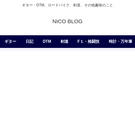
ギター・DTM、ロードバイク、剣道、その他趣味のこと
NICO BLOG
ギター
日記
DTM
剣道
F１・格闘技
時計・万年筆