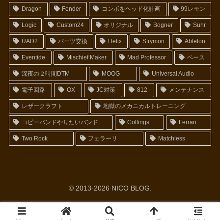
Dragon
Fender
コンボをヘッド化計画
99レモン
Logic
Custom24
オリジナル
Bogner
Suhr
UAD2
パーツ交換
Helix
Strymon
Ableton
Eventide
Mischief Maker
Mad Professor
ベース
深夜の２時間DTM
MOOG
Universal Audio
電子回路
OX
JC対策
812
メンテナンス
レザークラフト
地獄のメカニカルトレーニング
コピーバンドやりたいバンド
Collings
Ferrari
Two Rock
フェラーリ
Matchless
© 2013-2026 NICO BLOG.