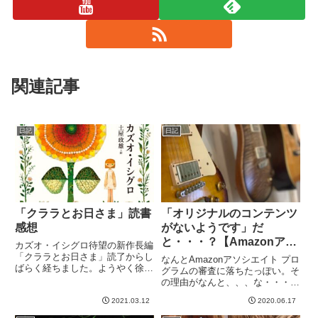
関連記事
日記
日記
「クララとお日さま」読書
「オリジナルのコンテンツ
感想
がないようです」だ
と・・・？【Amazonアソ
カズオ・イシグロ待望の新作長編
シエイト 】
「クララとお日さま」読了からし
なんとAmazonアソシエイト プロ
ばらく経ちました。ようやく徐々
グラムの審査に落ちたっぽい。そ
に気持ちが整理できてきたので感
の理由がなんと、、、な・・・ん
想書きたいと思います。どんな本
だ・・・と？よりによってオリジ
かと言うと、出版社の出してる粗
2021.03.12
2020.06.17
ナルがないとは。。。これは予想
筋を引用します。子供の愛玩用に
の斜め上すぎた。約２２２０のオ