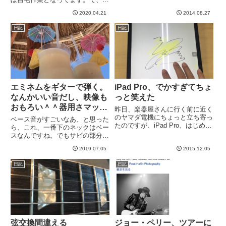
さんが、幼君のためにこのお菓子
供たちも暇なので、夜に、往年の
を作ったところ、幼君が「うま！
2020.04.21
2014.08.27
名映画を見る会というのをやって
うま！やせ、これめっちゃう
いて、主にジャッキーチェンを観
日記
日記
ま！」とか言ったからだそうで
せてましたwwジャッキー以外も
す。・・...
もちろんあって、バック・トゥ
ー...
エミネムをギターで弾く。
iPad Pro、でかすぎてちょ
なんかいい音だし、映像も
っと笑えた
おもろい＾＾器用さマック
昨日、楽器屋さんに行く前に近く
ス。
のヤマダ電機にちょっと立ち寄っ
ベース音がすごいなあ、と思った
たのですが、iPad Pro、はじめて
ら、これ、一番下のネックはベー
実物みました。・・・うーん、こ
スなんですね。でもサビの部分の
れじゃ大きさが伝わらないか。普
ベース音は一番上のネックでだし
通に見えますねwもうとにかくで
2019.07.05
2015.12.05
てるのか。ともかく、すごいで
かくて、普通にノートPCの大き
す。はい、もうすごい。きっとこ
日記
日記
さ。タブレットってレベ...
の人のチャンネルには他にすごい
のもあると思ってちょっとだけ見
た...
弦交換間違える
ジョー・ペリー、ツアーに