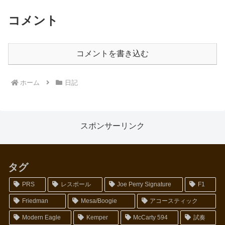
コメント
コメントを書き込む
ホーム
日記
スポンサーリンク
タグ
PRS
レスポール
Joe Perry Signature
F1
Friedman
Mesa/Boogie
アコースティック
Modern Eagle
Kemper
McCarty 594
試奏