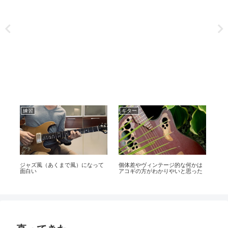
練習
ギター
練
ジャズ風（あくまで風）になって
個体差やヴィンテージ的な何かは
昨
面白い
アコギの方がわかりやいと思った