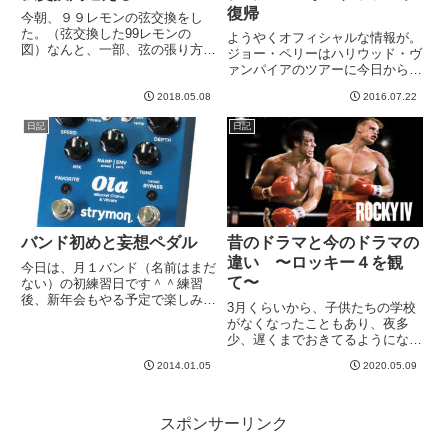
復帰
今朝、９９レモンの弦交換をし
た。（弦交換した99レモンの
ようやくオフィシャルな情報が。
図）なんと、一部、弦の張り方、
ジョー・ペリーはハリウッド・ヴ
というかペグの巻く方向を間違え
ァンパイアのツアーに今日から復
た。いったい何年ギターやってる
帰だそうです。ご覧のようにライ
のかw３弦だけ、どういうわけ
2018.05.08
2016.07.22
ブ連続してますが、大丈夫なんで
か、ペグを逆に巻いてしまいまし
すかね。もうちょっとゆっくり休
日記
日記
た。もっとも２弦を張るときに、
んでも、、、と正直思います。今
妙なの...
回倒れた原因は過労と脱水症状
と...
バンド初めと妄想ペダル
昔のドラマと今のドラマの
違い 〜ロッキー４を観
今日は、月１バンド（名前はまだ
て〜
ない）の初練習日です＾＾練習
後、新年会もやる予定で楽しみで
3月くらいから、子供たちの学校
す。NEWエフェクターボード
がなくなったこともあり、夜多
は、、、まだ今回は持ち出すには
少、遅くまでおきてるようになり
準備不足かな。。。とりあえずつ
ました。それで、毎晩のようにな
ないではあるので使えますが、ま
2014.01.05
2020.05.09
んかしら「往年の名作」を観て過
だいくつか気になることがある
ごすことが多くなりました＾＾
し、ど...
で、ちょっと前に、「ロッキー
４」を観たのです。子供たちもロ
スポンサーリンク
ッキー...