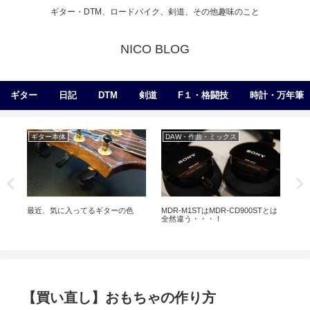
ギター・DTM、ロードバイク、剣道、その他趣味のこと
NICO BLOG
ギター
日記
DTM
剣道
F１・格闘技
時計・万年筆
ギター本体
DAW・作曲・ミックス
日
ho
最近、気に入ってるギターの色
MDR-M1STはMDR-CD900STとは
巨
全然違う・・・！
【買い直し】おもちゃの作り方