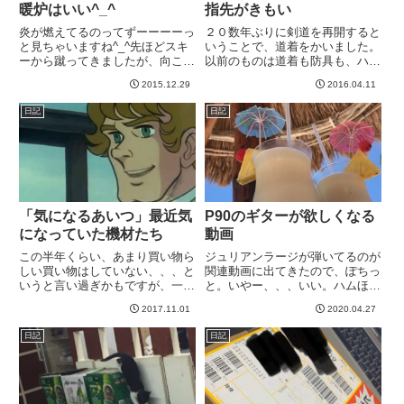
暖炉はいい^_^
指先がきもい
炎が燃えてるのってずーーーーっ
２０数年ぶりに剣道を再開すると
と見ちゃいますね^_^先ほどスキ
いうことで、道着をかいました。
ーから蹴ってきましたが、向こう
以前のものは道着も防具も、ハー
の山が白ではなく茶色なのわかる
ド使用のため、もはやゴミにしか
2015.12.29
2016.04.11
でしょうか。今年はほんと雪少な
みえないくらいボロボロになって
いようです。しかし暖炉はいい
しまったので処分済みですw新し
日記
日記
^_^そしてたまにやるスキーは超
い道着なので、藍染めの藍がどん
疲れますw-----
どん抜け出てきます。ですの
で、...
「気になるあいつ」最近気
P90のギターが欲しくなる
になっていた機材たち
動画
この半年くらい、あまり買い物ら
ジュリアンラージが弾いてるのが
しい買い物はしていない、、、と
関連動画に出てきたので、ぽちっ
いうと言い過ぎかもですが、一時
と。いやー、、、いい。ハムほど
期の狂ったような感じはなかった
強く鋭くなく、ストラトのシング
2017.11.01
2020.04.27
りします。なんとなく、
ルよりは厚みがある感じ。P90な
Friedman BE-100をゲットして以
らなるべくスイートな音がするピ
日記
日記
来、おおよそ全て丸く収まった感
ックアップを選びたいです＾＾レ
があります。ギター関係物...
スポール シェイプは既に３つ...