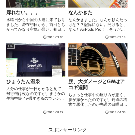
帰れない。。。
なんかきた
水曜日から中国の大連に来ており
なんかきました。なんか頼んだっ
ました。滞在初日から、前回とち
けな？？記憶にない。開けると、
がってかなり空気が悪い。初日は
なんとAirPods Pro！！そうだっ
ローカルな餃子屋さんへいってみ
た！長年使ってるクレジットカー
2016.03.04
2020.03.18
ました。ね、、ねこ！よく見ると
ドのポイントがいつの間にかかな
猫だらけな店でしたw大連名物ら
り溜まっていたので、ダイソンの
日記
日記
しい、魚系の餃子を頼んでみるも
あのループみたいな扇風機と迷っ
のの、正直うまくないwつみれ
てこっちにしたのだっ...
み...
ひょうたん温泉
腰、大ダメージとGWはア
コギ週間
大分の仕事が一日かかると見て、
飛行機は夜なのですが、まさかの
ちょっと仕事中の座り方が悪く、
午前中終了w暇すぎるのでレンタ
腰が痛かったのですが、剣道の稽
カー借りて別府の温泉に来ました
古で悪化したのが先週の日曜日。
w大正からある滝湯とか、写真撮
良くなったな、、と思ったら悪化
れませんでしたが、砂湯といっ
2014.08.27
2018.04.30
したりしてたのですが、今朝、め
て、砂に埋まるサウナみたいなの
っちゃやばい感じに悪化してい
がありました。砂湯、初体験。な
た。いやあ、腰痛い。１週間たっ
か...
ても全然治らないというのは過去
スポンサーリンク
最...