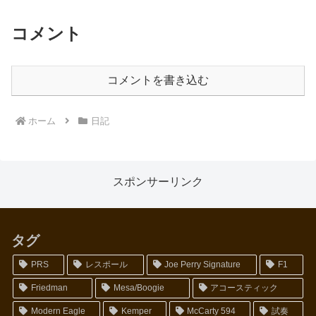
コメント
コメントを書き込む
ホーム
日記
スポンサーリンク
タグ
PRS
レスポール
Joe Perry Signature
F1
Friedman
Mesa/Boogie
アコースティック
Modern Eagle
Kemper
McCarty 594
試奏