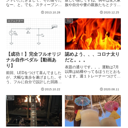
ントいただきまして、その通りだ
寂しい感じですね。例年は友人家
なー、と。でも、スティーブン・
族や自分や妻の親族たちとクリス
タイラーやフレディ・マーキュリ
マス会とかして、子供たちもわい
2013.10.28
2020.12.25
ーだけじゃなく、世界的なバンド
わいして楽しい感じになるのです
にはそれぞれOne & Onlyの魅力
が、今年は自粛で家族だけ。いつ
エフェクター
日記
があるはず。なかなか真似できる
もはチキンを丸焼きにしてお腹に
もんではないですよね...
詰め物も入れてというパーティ
ー...
【成功！】完全フルオリジ
認めよう、、、コロナ太り
ナル自作ペダル【動画あ
だと。。。
り】
表題の通りです。。。運動は7月
以降は結構やってるほうだとおも
前回、LEDをつけて喜んでました
います。週１トレーナーつけての
が、大幅な進歩を遂げました。そ
筋トレ＋週３で剣道なので、まあ
う、フルに自分で設計した回路を
運動量はそこそこあります。やは
元にペダルを製作し、完成したの
り食事がよろしくない。糖質制限
2015.10.22
2020.08.11
です！以前の記事に、7つの傷を
的ではあるものの、量が多くなっ
持つ男（心に）さんからいただい
日記
日記
てきているのと、たまに糖質も
たコメントから着想を得ました。
大...
どうもありがとうございました...