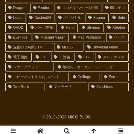
Dragon
Fender
コンボをヘッド化計画
99レモン
Logic
Custom24
オリジナル
Bogner
Suhr
UAD2
パーツ交換
Helix
Strymon
Ableton
Eventide
Mischief Maker
Mad Professor
ベース
深夜の２時間DTM
MOOG
Universal Audio
電子回路
OX
JC対策
812
メンテナンス
レザークラフト
地獄のメカニカルトレーニング
コピーバンドやりたいバンド
Collings
Ferrari
Two Rock
フェラーリ
Matchless
© 2013-2026 NICO BLOG.