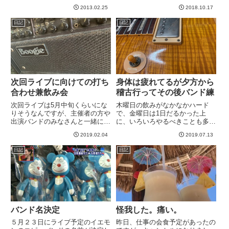
ブランクが７年、いや８年？弾い
イオレット風味も混ざっており、
2013.02.25
2018.10.17
てる時間よりやってない時間の方
光線の加減でいろんな色彩を見せ
が長いよwでもずっとギターは気
てくれます。宝石のようなギター
日記
日記
になっていて、改めて弾き始め
ですが、普段使いしてることもあ
て、これは一生の趣味だなあ、と
り、それなりに傷もついてます
思っ...
が...
次回ライブに向けての打ち
身体は疲れてるが夕方から
合わせ兼飲み会
稽古行ってその後バンド練
次回ライブは5月中旬くらいにな
木曜日の飲みがなかなかハード
りそうなんですが、主催者の方や
で、金曜日は1日だるかった上
出演バンドのみなさんと一緒に先
に、いろいろやるべきことも多く
日集まって飲みました＾＾指定さ
疲れて、なんとなく今日もそのだ
2019.02.04
2019.07.13
れたお店が「チーズダッカルビが
るさを引きずっています。です
どうこう、、、」と書いてあった
が、明日は次男の級審査のつきそ
日記
日記
ので、席に着くや否や、いやーチ
いのため、稽古をお休みします。
ーズダッカルビ超食べたい。楽
にも関わらず、昨日食べすぎによ
し...
り今朝...
バンド名決定
怪我した。痛い。
５月２３日にライブ予定のイエモ
昨日、仕事の会食予定があったの