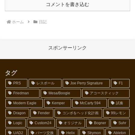
コメントを書き込む
ホーム
日記
スポンサーリンク
タグ
PRS
レスポール
Joe Perry Signature
F1
Friedman
Mesa/Boogie
アコースティック
Modern Eagle
Kemper
McCarty 594
試奏
Dragon
Fender
コンボをヘッド化計画
99レモン
Logic
Custom24
オリジナル
Bogner
Suhr
UAD2
パーツ交換
Helix
Strymon
Ableton