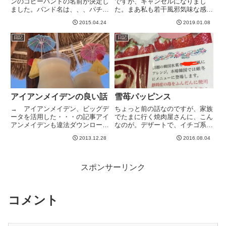
ンのコピーバンドの名前が決定し
ですが、キャンセルになりまし
ました。バンド名は、、、パチモ
た。まあ私も若干風邪気味な感じ
ンです。劣化コピーバンドたる
がしてたので、まっすぐ帰ろうと
2015.04.24
2019.01.08
我々になんてふさわしいネーミン
思ったのですが、朝に飲んだエゾ
グでしょうかwライブハウスでエ
エースのおかげか、夕方以降、だ
日記
日記
ントリーシート書くときに、バン
んだん元気になってきてました。
ド名を決めてないことに気づき、
で、ご飯一人で食べて帰る
仮...
か、、、...
アイアンメイデンの良い話
雪苺パッピンス
→ アイアンメイデン、ビッグデ
ちょっと前の話なのですが、家族
ータを活用した・・・の記事アイ
でたまに行く焼肉屋さんに、こん
アンメイデンも違法ダウンロード
なのが。デザートで、イチゴ系が
の対策に悩んでましたが、訴えた
あると８０％イチゴ系を選択する
2013.12.28
2016.08.04
り禁止したりするのではなく、
私。まよわず注文！雪苺パッピン
「違法ダウンロードが多い国にい
スとは、、、巨大かき氷 with イ
ってライブする」という技を繰り
チゴというステキ・デザートでし
出したところ、収益もあがりファ
た。また、このかき氷が細...
スポンサーリンク
ン...
コメント