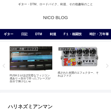
ギター・DTM、ロードバイク、剣道、その他趣味のこと
NICO BLOG
ギター
日記
DTM
剣道
F１・格闘技
時計・万年筆
DAW・作曲・ミックス
エフェクター
ア
残された未開のエフェクター、そ
PUSH２がほぼ完璧なフィジコン
Hea
れはファズ
感あり＋自分で作ったフレーズが
組
自分で弾けないw
ハリネズミアンマン