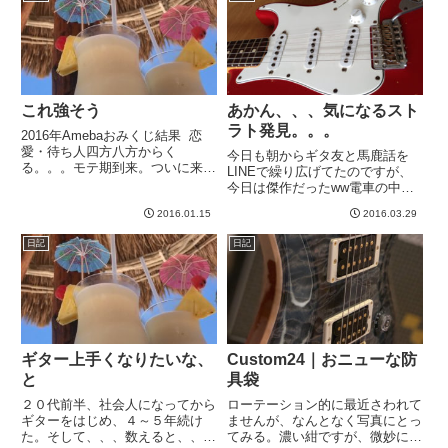
だ、でかいし重い。フェンダーの
アンプをもし買うなら、もっと
小...
これ強そう
あかん、、、気になるスト
ラト発見。。。
2016年Amebaおみくじ結果 恋
愛・待ち人四方八方からく
今日も朝からギタ友と馬鹿話を
る。。。モテ期到来。ついに来た
LINEで繰り広げてたのですが、
か。待ち侘びました。これで1万
今日は傑作だったww電車の中で
円あたったら、真の大吉ですね
しばらくにやにやが止まらず、相
^_^-----
2016.01.15
2016.03.29
当やばい人になりました。なんと
いうか、このクリエイティビティ
日記
日記
を建設的な方向に活かしたいです
ねwwwさて、しばらく前から、...
ギター上手くなりたいな、
Custom24｜おニューな防
と
具袋
２０代前半、社会人になってから
ローテーション的に最近さわれて
ギターをはじめ、４～５年続け
ませんが、なんとなく写真にとっ
た。そして、、、数えると、、、
てみる。濃い紺ですが、微妙にバ