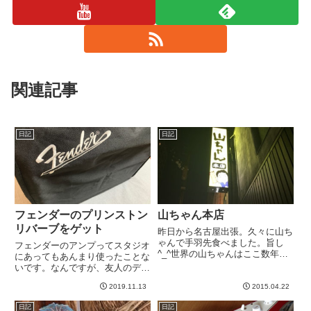
関連記事
日記
日記
フェンダーのプリンストン
山ちゃん本店
リバーブをゲット
昨日から名古屋出張。久々に山ち
ゃんで手羽先食べました。旨し
フェンダーのアンプってスタジオ
^_^世界の山ちゃんはここ数年で
にあってもあんまり使ったことな
東京にも増えましたね。-----
いです。なんですが、友人のデラ
リバとかを割合頻繁に使う機会が
2019.11.13
2015.04.22
あって、ああ、やっぱいいな、と
まあこう思っていたわけです。た
日記
日記