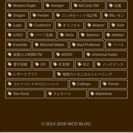
Modern Eagle
Kemper
McCarty 594
試奏
Dragon
Fender
コンボをヘッド化計画
99レモン
Logic
Custom24
オリジナル
Bogner
Suhr
UAD2
パーツ交換
Helix
Strymon
Ableton
Eventide
Mischief Maker
Mad Professor
ベース
深夜の２時間DTM
MOOG
Universal Audio
電子回路
OX
JC対策
812
メンテナンス
レザークラフト
地獄のメカニカルトレーニング
コピーバンドやりたいバンド
Collings
Ferrari
Two Rock
フェラーリ
Matchless
© 2013-2026 NICO BLOG.