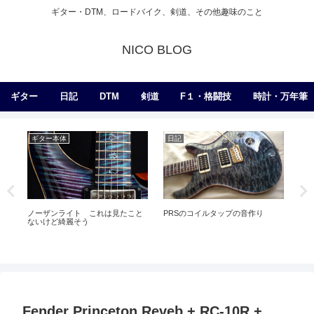
ギター・DTM、ロードバイク、剣道、その他趣味のこと
NICO BLOG
ギター
日記
DTM
剣道
F１・格闘技
時計・万年筆
ギター本体
日記
練
ンプ
ノーザンライト これは見たこと
PRSのコイルタップの音作り
真
ないけど綺麗そう
Gra
Fender Princeton Reveb + RC-10R +