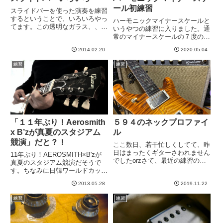
ール初練習
スライドバーを使った演奏を練習
するということで、いろいろやっ
ハーモニックマイナースケールと
てます。この透明なガラス、、、
いうやつの練習に入りました。通
かな？を買って練習してました。
常のマイナースケールの７度の位
軽くていいのですが、どんどんう
置が違うやつですね。しかし不思
す汚れていきますwスライドバー
2014.02.20
2020.05.04
議なことにそれだけで、なんかエ
には金属製や磁器製のがあるらし
キゾチックな雰囲気が。。。運指
練習
練習
いと知り、実はこつこつと試し
を覚えるために、ルーパーに入れ
て...
たバッキングでひたすらAハー
モ...
「１１年ぶり！Aerosmith
５９４のネックプロファイ
x B’zが真夏のスタジアム
ル
競演」だと？！
ここ数日、若干忙しくしてて、昨
日はまったくギターさわれません
11年ぶり！AEROSMITH×B'zが
でしたorzさて、最近の練習の友
真夏のスタジアム競演だそうで
はこのセット。プリンストンリバ
す。ちなみに日韓ワールドカップ
ーブ、いい。そんなに重くなく取
のときの競演ライブは見ました＾
り回しのいいコンボアンプってい
2013.05.28
2019.11.22
＾雨がザーザー降ってて辛かった
いですね＾＾電源入れるだけで音
けど良かったな＾＾-----
練習
練習
でるし。さて、５９４のネック...