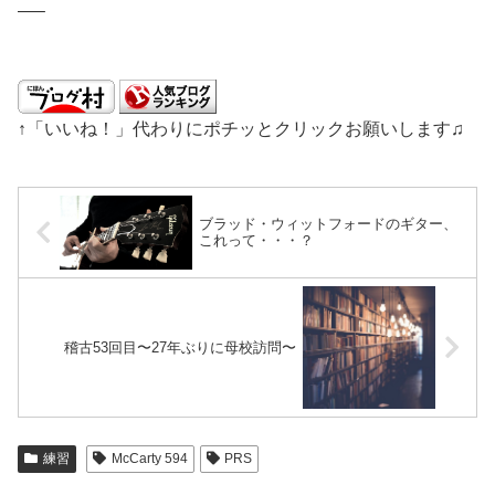
—–
↑「いいね！」代わりにポチッとクリックお願いします♫
ブラッド・ウィットフォードのギター、
これって・・・？
稽古53回目〜27年ぶりに母校訪問〜
練習
McCarty 594
PRS