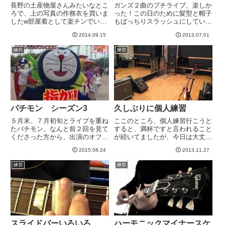
長野の土産物屋さんみたいなとこ
ガンズ２曲のプチライブ、楽しか
ろで、上の写真の作務衣を買いま
った！この日のために髪型と帽子
したw部屋着として楽チンでいい
もばっちりスラッシュにしていき
です。しかし、こうやって動画で
ましたよ！ウソです。合成です。
2014.09.15
2013.07.01
見るとちと妙ですねww前に公開
って見ればわかるけどwwwジャ
した弾いてみたテイラースウィフ
ングルは前半ミスが多かったし、
練習
練習
トのChangeという曲の動画です
ソロで音程微妙など、残念感をか
が、やっぱあまりになんだな...
もしだしつつ、とりあえず満足
＾...
パチモン シーズン3
久しぶりに個人練習
５月末、７月初旬とライブを重ね
ここのところ、個人練習行こうと
たパチモン。なんと前２回を見て
すると、満杯ですと言われること
くださった方から、出演のオファ
が続いてましたが、今日は大丈夫
ーが！・・・で、ギャラはどうな
だった＾＾しかし、「２０畳なら
2015.08.24
2013.11.27
のよ？とか言ってみました。もち
空いてます」と言われて、一瞬う
ろん、我々が支払う料金のことで
っとなったが、練習したかったの
練習
練習
すよ！www間違ってももらえま
で良しとします。広々。今日は身
せんwwなんと日付は１０月３
軽にギターだけ持っていって、
日...
ペ...
スライドバーいろいろ
ハーモニックマイナースケ