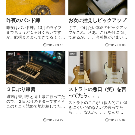
昨夜のバンド練
お次に控えしピックアップ
昨夜はバンド練。10月のライブ
さて、つけたい本命のピックアッ
までちょうど１ヶ月くらいです
プがこれ。さあ、これを何につけ
が、結構まとまってきてるような
てみるか。。。今相性がいまいち
気がします＾＾録音はまだちゃん
な９９レモンにつけるもよし。現
2019.09.15
2017.03.03
と聴けてませんが、ざっと聴く
在非常に良い感じのモカ＋
と、自分の演奏でリズムが微妙に
throbakをあえて付け替えること
練習
練習
走りがちだったりするところが抑
で、PUの違いを掴みやすくする
制できているのと、１音１音いま
というのも趣がある。はたまた
まで...
ワ...
２日ぶり練習
ストラトの悪口（笑）を言
ってたら、、、
週末は香川県と岡山県に行ってた
ので、２日ぶりのギターです＾＾
ストラトのここが（個人的に）弾
このところ詰めて地味練してたの
きにくいだのなんだの言ってた
で、ちょうど良い休憩になりまし
ら、、、なんか、、、なんだ
た。さて、ライブが近い。自分た
か、、、なんかストラトが1本欲
ちのバンドの曲以外に１曲、他バ
2019.04.22
2019.05.09
しくなったwwなにこれwwもし、
ンドとミックスでやる曲があるの
万が一、次にストラト、、、とい
ですが、全然練習してない。以
うかストラトタイプのギターを買