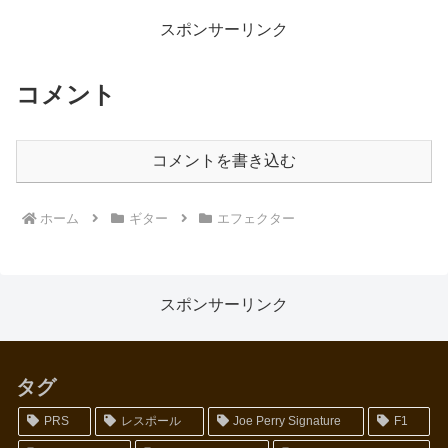
もでかくなり派手な感じ。右はミ
た。具体的には、音に張り感がで
ドルがちょっと削れ...
てきて、それまでのちょっと寂
スポンサーリンク
し...
コメント
コメントを書き込む
ホーム
ギター
エフェクター
スポンサーリンク
タグ
PRS
レスポール
Joe Perry Signature
F1