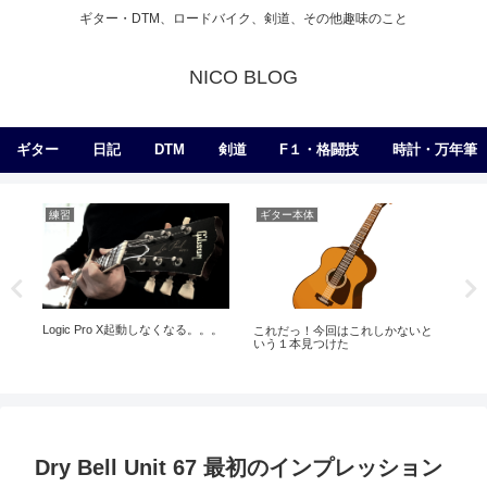
ギター・DTM、ロードバイク、剣道、その他趣味のこと
NICO BLOG
ギター
日記
DTM
剣道
F１・格闘技
時計・万年筆
練習
ギター本体
練
Logic Pro X起動しなくなる。。。
プが
これだっ！今回はこれしかないと
激
いう１本見つけた
Cru
Dry Bell Unit 67 最初のインプレッション