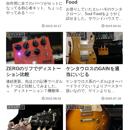
Food
自作用に全てのパーツがセットに
なってる初心者キット。ちょっと
お借りしていたエレハモのケンタ
やってみる！-----
クローン、Soul Foodをようやく
試せました。サウンドハウスで７
９８０円と廉価なペダルながら、
2015.10.17
2015.03.01
評判の良いこのペダル。試してみ
たいと思っていたのです。手持ち
エフェクター
エフェクター
のKTRと比較してみたいと思いま
す！アンプは、フリー...
ZEROのリフでディストー
ケンタウロスのGAINを適
ション比較
当にいじる
連続更新。先ほどの記事でペダル
ケンタウロス系のペダルはオーバ
を７つほど比較してみました。
ードライブというよりブースター
→ ディストーション７機種弾き
扱いなので、ゲインよりも
比べの記事（動画あり）その中で
OUTPUTのほうをいじることの
2015.08.02
2020.07.19
セッティングのしやすさや音色の
方が多いのですが、今日はなんと
傾向から、今回はこれらが良さそ
なくGAIN中心にいじってみまし
エフェクター
エフェクター
うかな、、、という候補３つを取
た。ケンタは、、、というか自分
り出していろいろ試す。その候補
の場合KTRは、となりますが、
と...
G...