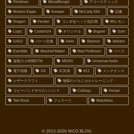
Friedman
Mesa/Boogie
アコースティック
Modern Eagle
Kemper
McCarty 594
試奏
Dragon
Fender
コンボをヘッド化計画
99レモン
Logic
Custom24
オリジナル
Bogner
Suhr
UAD2
パーツ交換
Helix
Strymon
Ableton
Eventide
Mischief Maker
Mad Professor
ベース
深夜の２時間DTM
MOOG
Universal Audio
電子回路
OX
JC対策
812
メンテナンス
レザークラフト
地獄のメカニカルトレーニング
コピーバンドやりたいバンド
Collings
Ferrari
Two Rock
フェラーリ
Matchless
© 2013-2026 NICO BLOG.