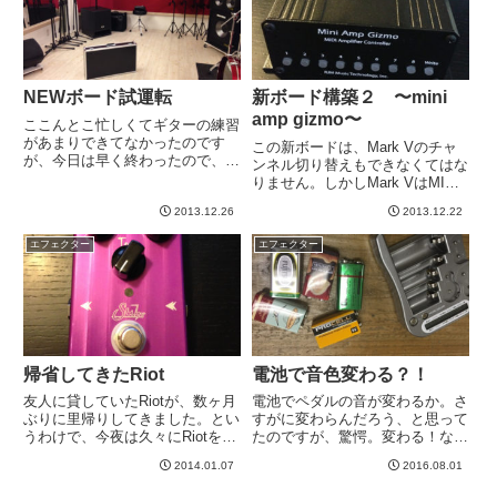
け...
NEWボード試運転
新ボード構築２ 〜mini
amp gizmo〜
ここんとこ忙しくてギターの練習
があまりできてなかったのです
この新ボードは、Mark Vのチャ
が、今日は早く終わったので、ス
ンネル切り替えもできなくてはな
タジオ個人練習へ。先日のエアロ
りません。しかしMark VはMIDI
リハでも思いましたが、自分には
には対応していない。そこで、
もったいないくらい良いメンバー
2013.12.26
2013.12.22
Mark VをMIDI対応させるやつを
に恵まれたので、私は猛練習しか
導入。Mini Amp Gizmo。Mark V
エフェクター
エフェクター
ないな、とwというわけでスタジ
だけではなく、MIDIに...
オ...
帰省してきたRiot
電池で音色変わる？！
友人に貸していたRiotが、数ヶ月
電池でペダルの音が変わるか。さ
ぶりに里帰りしてきました。とい
すがに変わらんだろう、と思って
うわけで、今夜は久々にRiotを使
たのですが、驚愕。変わる！なん
って練習してみました＾＾真ん中
で？？？？wwあるペダルを試し
2014.01.07
2016.08.01
のVoiceスイッチは、左は普通。
ていた時に、電池からACアダプ
真ん中がミドルが太く、かつ音量
タにしたら、ぐっと良くなりまし