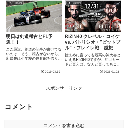
ン通しては個人的に凹んだシーズ
が４〜５回くらいピットストップ
F１・格闘技
F１・格闘技
ンでした^^;今年もどうなること
してますかね？雨でスタートし
かと思いましたが、見どころ...
徐々に乾いてきたものの、さらに
ち...
明日は剣道稽古とF1予
RIZIN40 クレベル・コイケ
選！！
vs. パトリシオ・”ピットブ
ル”・フレイレ戦 感想
ここ最近、剣道の記事が書けてな
いのは、そう。稽古がないから。
控えめに言っても最高の神大会と
所属先は小学校の体育館を借りて
いえるRIZIN40ですが、注目カー
るのですが、3月4月は学校のイ
ドと言えば、なんと言ってもこの
ベントの関係で、体育館を思うよ
クレベルvs.ピットブルとサトシ
うに借りられず、少ない稽古数な
2019.03.15
2023.01.02
vs.AJマッキーです。まずはクレ
のです。というわけで、区の稽古
ベル戦から。はたしてクレベルの
や他の稽古先を求めてみようと
グラウンドはピットブルにさえ通
お...
用するのか？！自分...
スポンサーリンク
コメント
コメントを書き込む