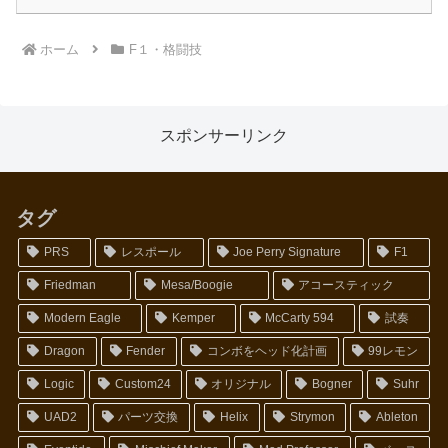
ホーム
F１・格闘技
スポンサーリンク
タグ
PRS
レスポール
Joe Perry Signature
F1
Friedman
Mesa/Boogie
アコースティック
Modern Eagle
Kemper
McCarty 594
試奏
Dragon
Fender
コンボをヘッド化計画
99レモン
Logic
Custom24
オリジナル
Bogner
Suhr
UAD2
パーツ交換
Helix
Strymon
Ableton