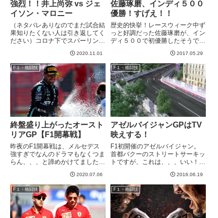
強烈！！井上尚弥 vs ジェ
佐藤琢磨、インディ５００
イソン・マロニー
優勝！すげえ！！
（ネタバレありなのでまだ試合結
歴史的快挙！レースウィーク中ず
果知りたくない人は引き返してく
っと好調だった佐藤琢磨が、イン
ださい）コロナ下でスパーリング
ディ５００で初優勝したそうで
パートナーも呼べない、練習も不
す！残念ながらレースは見れてな
2020.11.01
2017.05.29
自由、海外の試合、パッキャオの
かったので、ニュースなどで情報
ような真のスーパースターへの新
を漁っている状態です^^リードを
F１・格闘技
F１・格闘技
たなスタートとして周囲の巨大な
取るドライバーがなんども入れ替
期待を背負いながらの聖地ラス
わるという稀に見る接戦だった
ベ...
そ...
終盤盛り上がったオースト
アゼルバイジャンGPはTV
リアGP【F1開幕戦】
映えする！
昨夜のF1開幕戦は、メルセデス
F1初開催のアゼルバイジャン。
強すぎでなんのドラマもなくつま
首都バクーのストリートサーキッ
らん、、、と諦めかけてました
トですが、これは、、、いい！ス
が、後半盛り上がりましたねーー
トリートサーキットなのにすごい
2020.07.06
2016.06.19
ー。トラブルでペースをあげられ
最高速が出ます。単独走行で
ないメルセデス２台にニュータイ
349km/h出してるドライバーがい
F１・格闘技
F１・格闘技
ヤを装着した若手が挑みかかり、
ます。DRS等使って369km/hとか
表彰台をかけた戦いが熱かったで
出たみたいです。恐る...
す...