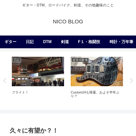
ギター・DTM、ロードバイク、剣道、その他趣味のこと
NICO BLOG
ギター
日記
DTM
剣道
F１・格闘技
時計・万年筆
日記
ギター本体
日
５
フライト！
Custom24も帰還。およそ半年ぶ
り？
久々に有望か？！