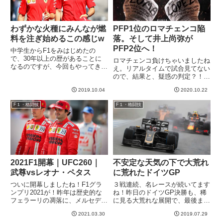
わずかな火種にみんなが燃
PFP1位のロマチェンコ陥
料を注ぎ始めるこの感じw
落。そして井上尚弥が
PFP2位へ！
中学生からF1をみはじめたの
で、30年以上の歴があることに
ロマチェンコ負けちゃいましたね
なるのですが、今回もやってきま
え。リアルタイムで試合見てない
したね。問題の種を見つけるやい
ので、結果と、疑惑の判定？！み
なや、皆で盛大に燃料を与え、風
たいな情報だけ知ってました。と
を送り込むこの感じ！ロシアGP
2019.10.04
2020.10.22
いうわけで、試合見て自分なりに
での出来事をきっかけに、ベッテ
採点。ラウンドロペスロマチェン
F１・格闘技
F１・格闘技
ルとルクレールの関係悪化を狙う
コ
思...
110929103109410951096109710
98...
2021F1開幕｜UFC260｜
不安定な天気の下で大荒れ
武尊vsレオナ・ペタス
に荒れたドイツGP
ついに開幕しましたね！F1グラ
３戦連続、名レースが続いてます
ンプリ2021が！昨年は歴史的な
ね！昨日のドイツGP決勝も、稀
フェラーリの凋落に、メルセデス
に見る大荒れな展開で、最後まで
無双に磨きがかかり、個別のレー
予想のつかないスリリングなレー
2021.03.30
2019.07.29
スでは面白いのあったけどシーズ
スでした。ほとんどのドライバー