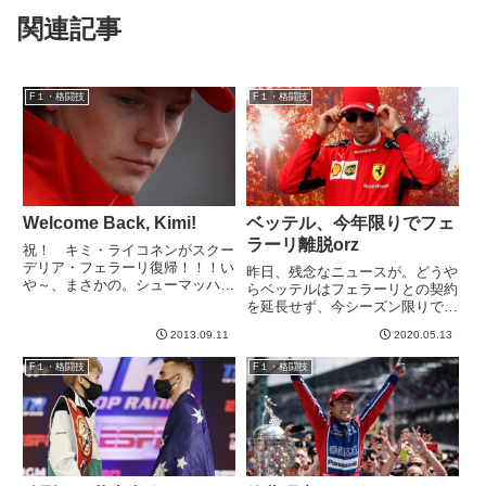
関連記事
F１・格闘技
F１・格闘技
Welcome Back, Kimi!
ベッテル、今年限りでフェ
ラーリ離脱orz
祝！ キミ・ライコネンがスクー
デリア・フェラーリ復帰！！！い
昨日、残念なニュースが。どうや
や～、まさかの。シューマッハ＋
らベッテルはフェラーリとの契約
バリチェロ、アーバイン、マッサ
を延長せず、今シーズン限りで離
のように明確なNo1、No2を決め
脱のようです。ベッテルならばフ
るか、あるいはベテランと若手と
2013.09.11
2020.05.13
ェラーリを再度王者にできるか
いうように差をつけてきたフェラ
も、、、という期待感はあったの
F１・格闘技
F１・格闘技
ーリ。あえて今回に近いもの...
ですが、残念ながらベッテルの５
年間は、チャンピオンシップとい
う...