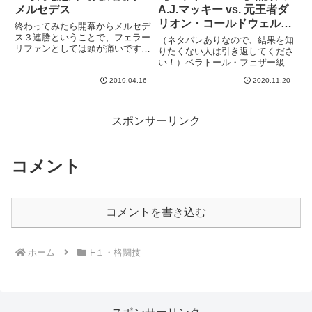
メルセデス
A.J.マッキー vs. 元王者ダ
リオン・コールドウェル
終わってみたら開幕からメルセデ
【フェザー級GP準決勝】
ス３連勝ということで、フェラー
（ネタバレありなので、結果を知
リファンとしては頭が痛いです
りたくない人は引き返してくださ
^^;メルセデスは車だけじゃなく
い！）ベラトール・フェザー級
てチーム戦略とかピットワークも
GPの準決勝が今週もみられま
含めて、隙のない完成度が改めて
2019.04.16
2020.11.20
す！11月は本当に格闘技がアツ
証明されたように思います。ちく
い！先週のパトリシオ・ピットブ
しょう、強え。もしフェラーリ
ルよりもこちらの試合を楽しみに
が...
していました。なんといっても、
スポンサーリンク
無敗...
コメント
コメントを書き込む
ホーム
F１・格闘技