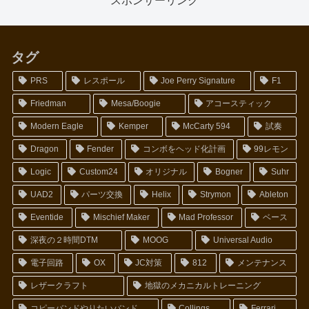
スポンサーリンク
タグ
PRS
レスポール
Joe Perry Signature
F1
Friedman
Mesa/Boogie
アコースティック
Modern Eagle
Kemper
McCarty 594
試奏
Dragon
Fender
コンボをヘッド化計画
99レモン
Logic
Custom24
オリジナル
Bogner
Suhr
UAD2
パーツ交換
Helix
Strymon
Ableton
Eventide
Mischief Maker
Mad Professor
ベース
深夜の２時間DTM
MOOG
Universal Audio
電子回路
OX
JC対策
812
メンテナンス
レザークラフト
地獄のメカニカルトレーニング
コピーバンドやりたいバンド
Collings
Ferrari