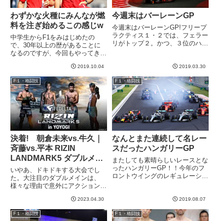
わずかな火種にみんなが燃
今週末はバーレーンGP
料を注ぎ始めるこの感じw
今週末はバーレーンGP!フリープ
ラクティス１・２では、フェラー
中学生からF1をみはじめたの
リがトップ２。かつ、３位のハミ
で、30年以上の歴があることに
ルトンに0.6秒差をつけるという
なるのですが、今回もやってきま
ことで、非常に好調にみえます
したね。問題の種を見つけるやい
ね。といっても、所詮、金曜日の
2019.10.04
2019.03.30
なや、皆で盛大に燃料を与え、風
FPなので、予選はフタを開ける
を送り込むこの感じ！ロシアGP
F１・格闘技
F１・格闘技
までわからない。とはいえ、良...
での出来事をきっかけに、ベッテ
ルとルクレールの関係悪化を狙う
思...
決着! 朝倉未来vs.牛久｜
なんとまた連続して名レー
斉藤vs.平本 RIZIN
スだったハンガリーGP
LANDMARK5 ダブルメイ
またしても素晴らしいレースとな
ンイベント感想
ったハンガリーGP！！今年のフ
いやあ、ドキドキする大会でし
ロントウイングのレギュレーショ
た。大注目のダブルメインは、
ン変更は明らかに当たりでした
様々な理由で意外にアクションの
ね。シーズン前半はメルセデスが
少ない渋い試合になりました。そ
強すぎてその効果が霞みました
2023.04.30
2019.08.07
れでも試合前の盛り上がりから試
が、レッドブルが追いついてきた
合での攻防の妙、緊張感など、自
F１・格闘技
F１・格闘技
ことによって、後ろにつきやすく
分的にはとても楽しめました。噛