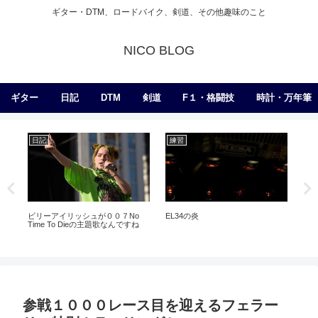
ギター・DTM、ロードバイク、剣道、その他趣味のこと
NICO BLOG
ギター
日記
DTM
剣道
F１・格闘技
時計・万年筆
日記
練習
日
ビリーアイリッシュが００７No
EL34の炎
ボ
Time To Dieの主題歌なんですね
ラ
い
参戦１０００レース目を迎えるフェラー