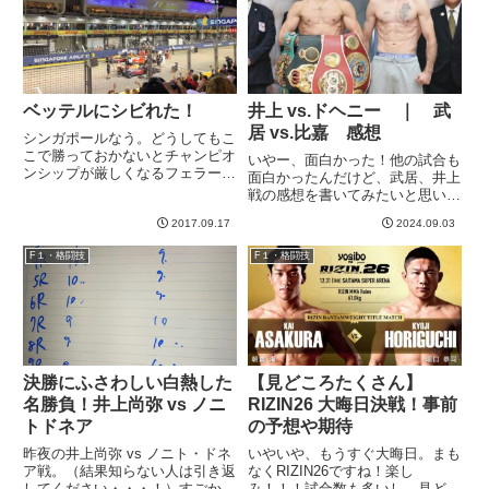
なっ...
み合わなかった朝倉vs.牛久戦立
ち...
ベッテルにシビれた！
井上 vs.ドヘニー ｜ 武
居 vs.比嘉 感想
シンガポールなう。どうしてもこ
こで勝っておかないとチャンピオ
いやー、面白かった！他の試合も
ンシップが厳しくなるフェラーリ
面白かったんだけど、武居、井上
のベッテルですが、プラクティス
戦の感想を書いてみたいと思いま
からフェラーリ2台が不調。Q1も
す。武居 vs. 比嘉熱戦でしたね。
遅い。。。メルセデスだけでなく
2017.09.17
2024.09.03
素晴らしい試合でした。ボクシン
レッドブルにも負けるか、、、と
グ強者の強者っぷりを見せつけら
F１・格闘技
F１・格闘技
いう怪しいムードの中、予選Q...
れたというか、本当にすごい駆け
引き、技術、体力、精神力...
決勝にふさわしい白熱した
【見どころたくさん】
名勝負！井上尚弥 vs ノニ
RIZIN26 大晦日決戦！事前
トドネア
の予想や期待
昨夜の井上尚弥 vs ノニト・ドネ
いやいや、もうすぐ大晦日。まも
ア戦。（結果知らない人は引き返
なくRIZIN26ですね！楽し
してください・・・！）すごかっ
み！！！試合数も多いし、見どこ