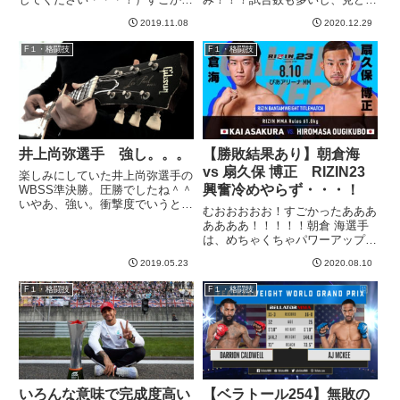
た。。。というか、ドネア強ええ
ろも多いですよ、これは本当に。
2019.11.08
2020.12.29
えええ！！！立ち上がりは井上が
多すぎて記事書くのが面倒で書き
いい。ドネアも結構当ててくるけ
たかったのですが書けませんでし
F１・格闘技
F１・格闘技
どこの感じならやはり５〜６ラウ
たwタイトルマッチ予想！朝倉海
ンドで井上のKOかな、、、...
vs. 堀口恭司まあなんとい...
井上尚弥選手 強し。。。
【勝敗結果あり】朝倉海
vs 扇久保 博正 RIZIN23
楽しみにしていた井上尚弥選手の
興奮冷めやらず・・・！
WBSS準決勝。圧勝でしたね＾＾
いやあ、強い。衝撃度でいうとほ
むおおおおお！すごかったあああ
んとマイクタイソンの試合見てる
ああああ！！！！！朝倉 海選手
みたいです。海外では新たなゴロ
は、めちゃくちゃパワーアップし
フキン とも言われてるそうです
て帰ってきましたね！！！ものす
ねwただ流石に相手も無敗の世界
2019.05.23
2020.08.10
ごいプレッシャーだったと思いま
チャンピオンということで、１...
す。格闘家としてもYoutuberとし
F１・格闘技
F１・格闘技
ても絶対に負けられない戦いで、
相手は実力者の扇久保選...
いろんな意味で完成度高い
【ベラトール254】無敗の