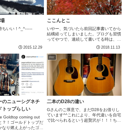
ー場
ここんとこ
いい！^_^-----
いやー、気づいたら前回記事書いてから
結構経ってしまいました。ブログも習慣
ってやつで、連続して書いてる時は、特
に考えなくてもサクサクかけるのに、ち
2015.12.29
2018.11.13
ょっと間おくと、なんかネタはたくさん
あるのにどっから書いていいかわからな
日記
くなりますねwというわけ...
ーのニューシグネチ
二本のD28の違い
ドトップらしい
Gさんのご厚意で、まだD28をお借りし
ています^^これにより、年代違いを自宅
e Goldtop coming out
で比べられるという超贅沢が！！！ちな
w!だと？！ゴールドトップだ
みに、左が私の１９５９年製で、右がG
かなり燃え上がったゴー
さんの１９７４年製です。ピックガード