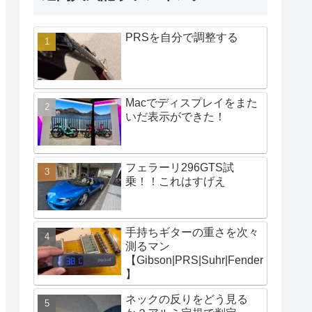
PRSを自分で調整する
Macでディスプレイをまた
いだ表示ができた！
フェラーリ296GTS試
乗！！これはすげえ
手持ちギターの重さを次々
測るマン
【Gibson|PRS|Suhr|Fender
】
ネックの反りをどう見る