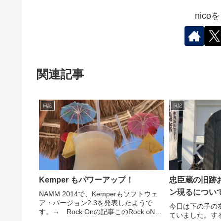
nic
関連記事
日記
日記
Kemper もパワーアップ！
忠臣蔵の旧跡
ン現るについ
NAMM 2014で、Kemperもソフトウェ
ア・バージョン2.3を発表したようで
今日は下の子の
す。→ Rock Onの記事このRock oNの
ていました。す
記事に書いてないけど、公式HPのほう