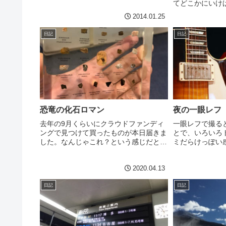
てどこかにいけ
には、こんな案内が。Reamping
っかってもな。
2014.01.25
revampedRecord an ...
が好きだったり
うの、、、と思
日記
日記
があった。忠臣蔵
恐竜の化石ロマン
夜の一眼レフ
去年の9月くらいにクラウドファンディ
一眼レフで撮る
ングで見つけて買ったものが本日届きま
とで、いろいろ
した。なんじゃこれ？という感じだと思
ミだらけっぽい
いますが、これ、恐竜の化石セット。
グルが限られて
Mini Museum というプロジェクトで
スト、、、渋い
2020.04.13
す。なんか立派なページになって
で、タバコサン
る。。。Kickstar...
した。。。そのカ
日記
日記