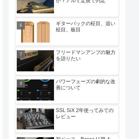
か？アルミ定規で判定
ギターバックの柾目、追い
柾目、板目
フリードマンアンプの魅力
を語りたい
パワーフェーズの劇的な改
善について
SSL SiX 2年使ってみての
レビュー