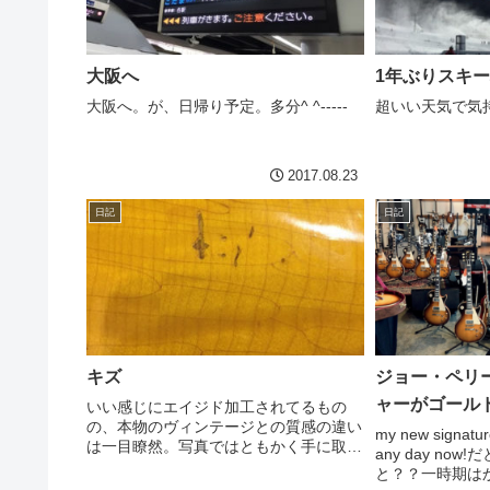
大阪へ
1年ぶりスキ
大阪へ。が、日帰り予定。多分^ ^-----
超いい天気で気持ち
2017.08.23
日記
日記
キズ
ジョー・ペリ
ャーがゴール
いい感じにエイジド加工されてるもの
の、本物のヴィンテージとの質感の違い
my new signatur
は一目瞭然。写真ではともかく手に取る
any day no
とわかりますね。やっぱり。ということ
と？？一時期は
が最近ありました^_^いや、だからエイ