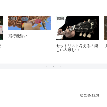
日記
練習
飛行機酔い
セットリスト考えるの楽
能
しい＆難しい
2015.12.31