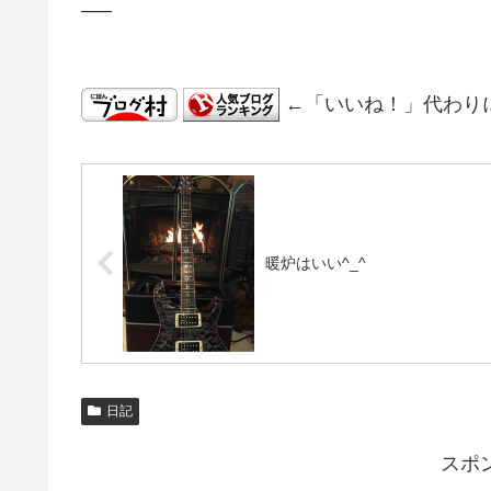
—–
←「いいね！」代わり
暖炉はいい^_^
日記
スポ