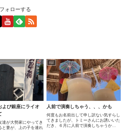
oをフォローする
日記
および銀座にライオ
人前で演奏しちゃう、、、かも
て
何度もお名前出して申し訳ない気すらし
てきましたが、トミーさんにお誘いいた
友達が大勢家にやってき
だき、６月に人前で演奏しちゃうか
ると妻が、上の子を連れ
も、、、しれない＾＾まあ、VoやDrな