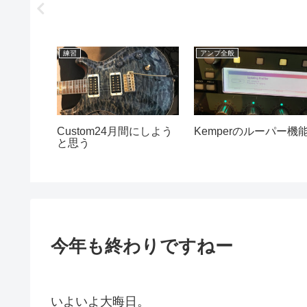
練習
アンプ全般
体差につ
Custom24月間にしよう
Kemperのルーパー機
と思う
今年も終わりですねー
いよいよ大晦日。