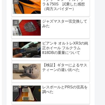
ラ＆750S 試乗した感想
（両方スパイダー）
ジャズマスター弦交換して
みた
ビアンキ オルトレXR3の純
正ホイール フルクラム
818DBの重量について
【検証】ギターによるサス
ティーンの違い比べた
レスポールとPRSの弦高を
調べた