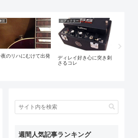
練習
エフェクター
日記
今夜のリハにむけて出発
ピック
ディレイ好き心に突き刺
さるコレ
週間人気記事ランキング