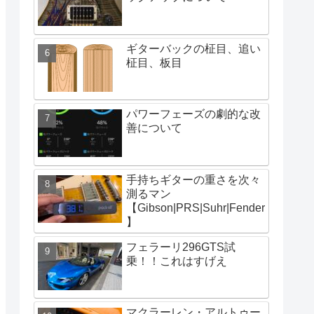
ギターバックの柾目、追い
柾目、板目
パワーフェーズの劇的な改
善について
手持ちギターの重さを次々
測るマン
【Gibson|PRS|Suhr|Fender
】
フェラーリ296GTS試
乗！！これはすげえ
マクラーレン・アルトゥー