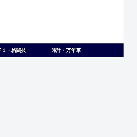
F１・格闘技
時計・万年筆