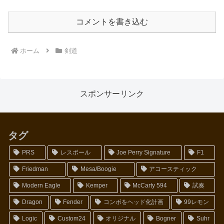
コメントを書き込む
ホーム
剣道
スポンサーリンク
タグ
PRS
レスポール
Joe Perry Signature
F1
Friedman
Mesa/Boogie
アコースティック
Modern Eagle
Kemper
McCarty 594
試奏
Dragon
Fender
コンボをヘッド化計画
99レモン
Logic
Custom24
オリジナル
Bogner
Suhr