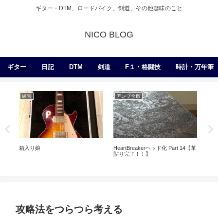
ギター・DTM、ロードバイク、剣道、その他趣味のこと
NICO BLOG
ギター
日記
DTM
剣道
F１・格闘技
時計・万年筆
練習
アンプ全般
日
張
ら
し
箱入り娘
HeartBreakerヘッド化 Part 14【革
貼り完了！！】
攻略法をつらつら考える