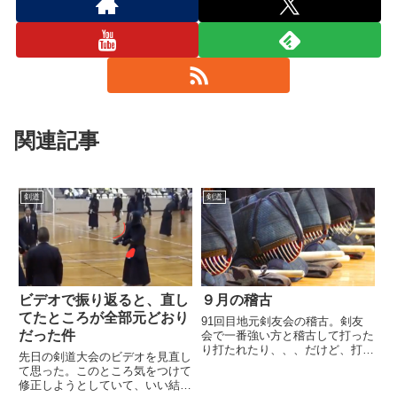
関連記事
剣道
剣道
ビデオで振り返ると、直し
９月の稽古
てたところが全部元どおり
91回目地元剣友会の稽古。剣友
だった件
会で一番強い方と稽古して打った
り打たれたり、、、だけど、打た
先日の剣道大会のビデオを見直し
れる方が多くて、やはり強いな
て思った。このところ気をつけて
あ、、、と改めて認識。スウェー
修正しようとしていて、いい結果
バックのような避け方をして抜い