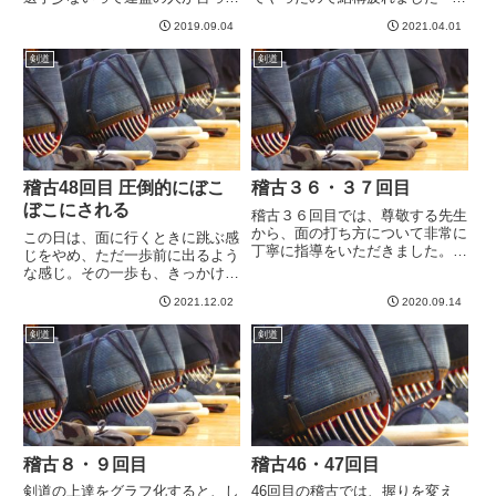
たから申し込めば？」と気楽に言
ちょっとまた稽古の間が空いてし
2019.09.04
2021.04.01
われていた試合があったのです。
まったので、なんとなくバランス
昨年は日程合わなかったのでスキ
が悪い。しかし、以前は明らかに
剣道
剣道
ップしたのですが今年は申し込ん
相手が上手だと思っていた女性剣
でみました。これは近隣区との
士に今日は互角以上にやれまし...
対...
稽古48回目 圧倒的にぼこ
稽古３６・３７回目
ぼこにされる
稽古３６回目では、尊敬する先生
から、面の打ち方について非常に
この日は、面に行くときに跳ぶ感
丁寧に指導をいただきました。あ
じをやめ、ただ一歩前に出るよう
りがたいことこの上なし！なんと
な感じ。その一歩も、きっかけは
かものにしたいけど、たくさん稽
左足で押すのですが、あとは前に
古するほかないですね^^;また、
2021.12.02
2020.09.14
出た右足に乗った体重をそのまま
攻め合いについても、以前より遠
前方に落としていくようなイメー
剣道
剣道
間での攻防の感覚が徐々にわか...
ジで稽古してみました。ここ！と
おもってぐっと踏み込むと自分
の...
稽古８・９回目
稽古46・47回目
剣道の上達をグラフ化すると、し
46回目の稽古では、握りを変え