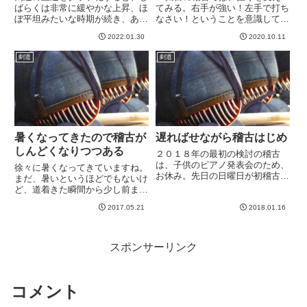
ばらくは非常に緩やかな上昇、ほ
てみる。右手が強い！左手で打ち
ぼ平坦みたいな時期が続き、ある
なさい！ということを意識して、
ときポンと階段を登る。そんな気
右手を脱力していった結果、右手
2022.01.30
2020.10.11
がしています。もっともこれは剣
の竹刀の握りがぷらんぷらんにな
道に限った話ではないかもしれま
っていましたw先日とある先生か
剣道
剣道
せんが。ともかく、階段を登った
ら教わったように、４本の指は第
と感じる時は楽しいです＾＾
一関節でしっかり握り、親指は
で、...
か...
暑くなってきたので稽古が
遅ればせながら稽古はじめ
しんどくなりつつある
２０１８年の最初の検討の稽古
は、子供のピアノ発表会のため、
徐々に暑くなってきていますね。
お休み。先日の日曜日が初稽古で
まだ、暑いというほどでもないけ
した。いやー、しかし寒い。体育
ど、道着きた瞬間から少し前まで
館の床がめちゃくちゃ冷たくて、
とは空気が違います。夏の予感、
昨年よりも寒く感じましたw 足首
2017.05.21
2018.01.16
とでもいうような。夏の予
くらいまで寒さで痺れる感じ。大
感、、、とかって爽やかワードな
人の参加者が少なめだったの
感じですが、具体的に描写すると
で、...
次のようになります。すなわち、
スポンサーリンク
今日は...
コメント