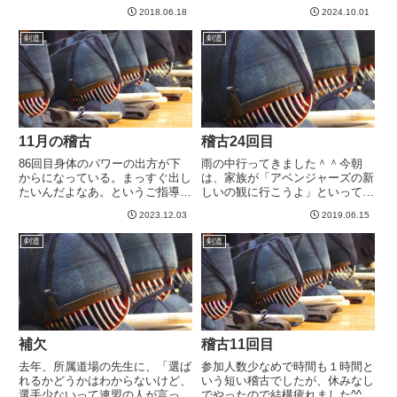
を出していたものが、試合ではす
たり応じたりもうまい上に、抜群
2018.06.18
2024.10.01
っかり破棄され元どおりになって
のタイミングで伸びる面も打って
いたorzまあ、２週間ちょいじゃ
き...
剣道
剣道
こんなもんか^^;;;修正しようとし
ていたのは構えで、肘が...
11月の稽古
稽古24回目
86回目身体のパワーの出方が下
雨の中行ってきました＾＾今朝
からになっている。まっすぐ出し
は、家族が「アベンジャーズの新
たいんだよなあ。というご指導か
しいの観に行こうよ」といってて
ら始まり、「手の内が効いてな
行きたかったのですが、どうも時
2023.12.03
2019.06.15
い」「身体の速度と竹刀の速度が
間が稽古とかぶる。映画も行きた
あってない（竹刀が遅い）」とい
いが稽古も行きたいというわけで
剣道
剣道
うあたりのご指摘を受けました。
あれこれ粘ったのですが、、、結
手の内が効いて竹刀が走ってくれ
局、稽古をとったw雨の中行っ
ば...
て、...
補欠
稽古11回目
去年、所属道場の先生に、「選ば
参加人数少なめで時間も１時間と
れるかどうかはわからないけど、
いう短い稽古でしたが、休みなし
選手少ないって連盟の人が言って
でやったので結構疲れました^^;