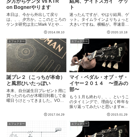
夕方からケンタ vs KTR
結局、ナイトスカイ ゲッ
on Bognerやります
ト
本日は、今から外出して戻り
迷ったんですが、やはり結局、ゲ
は、、、夕方か。ここのところの
ット。タイムラインよりちょっと
ケンタ研究は主にMark Vとやっ
大きいですね。横幅が。早速音出
ていましたが、そろそろボグナー
してみたのですが、うー
2014.08.10
2020.10.18
でしっかりやってみたいとおもい
ん、、、、いいですね。普通のリ
ます。Mark Vではなんとなく、
バーブとして普通に使う分には迷
エフェクター
エフェクター
歪みの主成分をケンタで作る方向
うとところはありません。リバー
でやってた気もするのですが...
ブのペダルで一般的なのは、
「ROOM」...
誕プレ２（こっちが本命）
マイ・ペダル・オブ・ザ・
と風邪ひいたっぽい
イヤー２０１４ 〜歪みの
部〜
本来、自分誕生日プレゼント用に
買ったのものが木曜日到着して金
もう１月も終わり、、、というこ
曜日うけとってきました。VOX
のタイミングで、理由なく昨年を
のMV-50はどちらかというと、衝
振り返ってみたいと思いますww
動買いに近いものでして、楽器屋
第一ギター期（２０代）において
さんにふとよったら、あれ、もう
2017.04.29
2015.01.29
は、エフェクターというものをほ
売ってるやんけ！みたいな？それ
とんど持ってなかった私ですが、
エフェクター
エフェクター
はともかくこれが本命。揚男...
現在の第二ギター期では、随分ペ
ダルにハマりましたw思えば、
J...