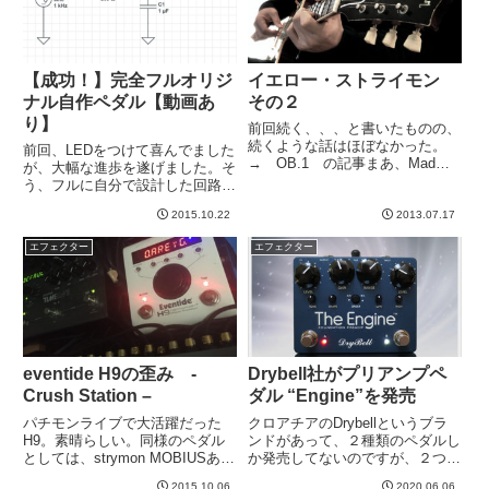
【成功！】完全フルオリジ
イエロー・ストライモン
ナル自作ペダル【動画あ
その２
り】
前回続く、、、と書いたものの、
続くような話はほぼなかった。
前回、LEDをつけて喜んでました
→ OB.1 の記事まあ、Mad
が、大幅な進歩を遂げました。そ
Professorとか、Keelyとかに気に
う、フルに自分で設計した回路を
なるコンプがありますよね、って
元にペダルを製作し、完成したの
ことだったんですが、コーラスと
2015.10.22
2013.07.17
です！以前の記事に、7つの傷を
ディレイについて、ストライモン
持つ男（心に）さんからいただい
エフェクター
エフェクター
いいね！となっ...
たコメントから着想を得ました。
どうもありがとうございました...
eventide H9の歪み -
Drybell社がプリアンプペ
Crush Station –
ダル “Engine”を発売
パチモンライブで大活躍だった
クロアチアのDrybellというブラ
H9。素晴らしい。同様のペダル
ンドがあって、２種類のペダルし
としては、strymon MOBIUSあた
か発売してないのですが、２つと
りになりそうですが、H9はもっ
も秀逸。梱包とか対応とかも非常
2015.10.06
2020.06.06