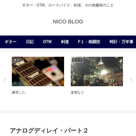
ギター・DTM、ロードバイク、剣道、その他趣味のこと
NICO BLOG
ギター
日記
DTM
剣道
F１・格闘技
時計・万年筆
練習
ライブ
練
ー
練習した
楽屋なう
地
っ
アナログディレイ・パート２