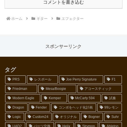
コメントを書き込む
ホーム
ギター
エフェクター
スポンサーリンク
タグ
PRS
レスポール
Joe Perry Signature
F1
Friedman
Mesa/Boogie
アコースティック
Modern Eagle
Kemper
McCarty 594
試奏
Dragon
Fender
コンボをヘッド化計画
99レモン
Logic
Custom24
オリジナル
Bogner
Suhr
UAD2
パーツ交換
Helix
Strymon
Ableton