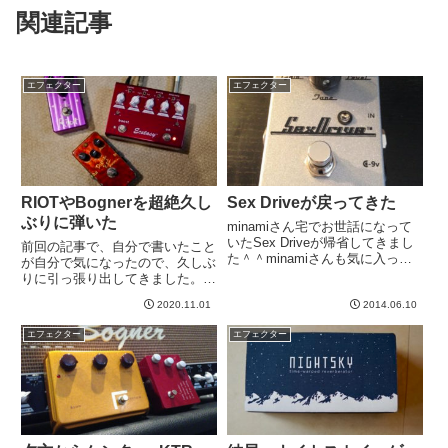
関連記事
エフェクター
エフェクター
RIOTやBognerを超絶久し
Sex Driveが戻ってきた
ぶりに弾いた
minamiさん宅でお世話になって
いたSex Driveが帰省してきまし
前回の記事で、自分で書いたこと
た＾＾minamiさんも気に入って
が自分で気になったので、久しぶ
いただけたようです。→
りに引っ張り出してきました。い
minamiさんブログHeartBreaker
やー、やっぱりだいぶ違います
コンボとの組み合わせはかなり良
2020.11.01
2014.06.10
ね。やはりDRDは上の記事でも
かったのですが、Mark Vだと
感想書いたのですが、クラシック
エフェクター
エフェクター
あ...
な感じの音がします。RIOTに変
更すると、いきなりレンジが広
が...