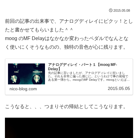
2015.05.08
前回の記事の出来事で、アナログディレイにピクッ！とし
たと書かせてもらいました＾＾
moog のMF Delayはなかなか変わったペダルでなんとな
く使いにくそうなものの、独特の音色が心に残ります。
アナログディレイ・パート１【moog MF-
Delay】
先の記事に言いましたが、アナログディレイに狂いまし
た。それも非常に偏った感じに。というわけで事の発端で
ある第一弾から。moogのMF Delayです。moogといえば、
アナログシンセサイザーの名機を生み出した偉大なるメー
カーです。そのmoo...
2015.05.05
nico-blog.com
こうなると、、、つまりその帰結としてこうなります。