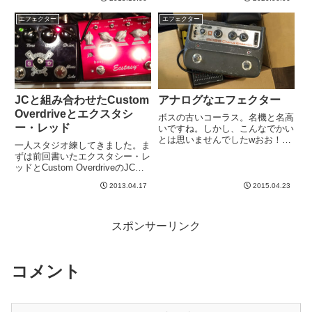
とマルチユースですね。MOBIUS
にアットホームな感じで良いんで
は、モジュレーション各種がまと
すよね。過去にこんな記事書いて
エフェクター
エフェクター
まっていますが、H9は、モジュ
います。というわけで、ブランド
レーション各種＋...
のファンとなってしまって...
JCと組み合わせたCustom
アナログなエフェクター
Overdriveとエクスタシ
ボスの古いコーラス。名機と名高
ー・レッド
いですね。しかし、こんなでかい
とは思いませんでしたwおお！デ
一人スタジオ練してきました。ま
ラックスメモリーマンの古そうな
ずは前回書いたエクスタシー・レ
やつ！最近、アナログディレイ病
ッドとCustom OverdriveのJCと
にかかっている私には嬉しいもの
の組み合わせ検証しました。まず
発見。弾いてみたかったのです
2013.04.17
2015.04.23
JCのセッティングは、トレブル
が、残念ながらこれは動かないよ
１１、ミドル１２、バス１２、ブ
う...
ライトスイッチ・オン。前回記事
のセッティング...
スポンサーリンク
コメント