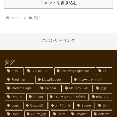
コメントを書き込む
ホーム
日記
スポンサーリンク
タグ
PRS
レスポール
Joe Perry Signature
F1
Friedman
Mesa/Boogie
アコースティック
Modern Eagle
Kemper
McCarty 594
試奏
Dragon
Fender
コンボをヘッド化計画
99レモン
Logic
Custom24
オリジナル
Bogner
Suhr
UAD2
パーツ交換
Helix
Strymon
Ableton