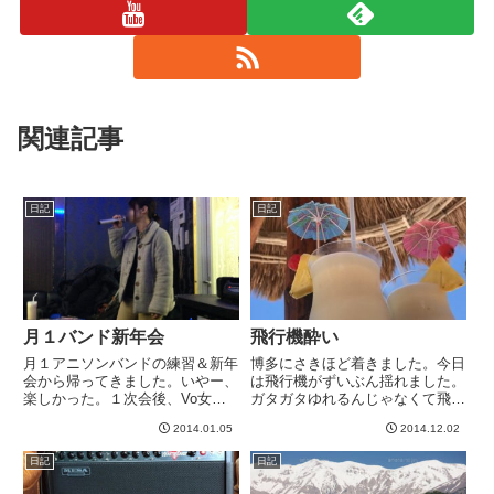
関連記事
日記
日記
月１バンド新年会
飛行機酔い
月１アニソンバンドの練習＆新年
博多にさきほど着きました。今日
会から帰ってきました。いやー、
は飛行機がずいぶん揺れました。
楽しかった。１次会後、Vo女子
ガタガタゆれるんじゃなくて飛行
が「皆の歌声が聞きたい」と言い
中、うねるように大きく揺れてた
2014.01.05
2014.12.02
出したのをきっかけに、カラオケ
んですよね。船みたいです。はじ
行くか！ってことで、初めてメン
めて飛行機酔いしました^_^;気持
日記
日記
バーの皆さんとカラオケ行ってき
ち悪い。。。-----
ました。音痴っぷりを遺憾なく