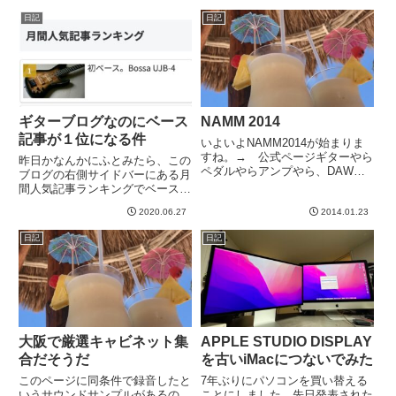
そうです。以前から規格はあった
るとテンションあがります＾＾初
日記
日記
ものの、改名し、それにともな
めて聴いたのが多分、小学生の頃
い、Friedman, M...
だったと思うのですが、この曲の
ピ...
ギターブログなのにベース
NAMM 2014
記事が１位になる件
いよいよNAMM2014が始まりま
すね。→ 公式ページギターやら
昨日かなんかにふとみたら、この
ペダルやらアンプやら、DAW関
ブログの右側サイドバーにある月
連でもまたいろいろ出てきちゃう
間人気記事ランキングでベースの
んだろうなあ。。。楽しみなよう
この記事が１位になっているのに
な、もういいようなw-----
2020.06.27
2014.01.23
気づいて、スクリーンショットを
撮っておきました。携帯だとメニ
日記
日記
ュー押さないとでてこないのか
な、これ。ギターブログでありな
が...
大阪で厳選キャビネット集
APPLE STUDIO DISPLAY
合だそうだ
を古いiMacにつないでみた
このページに同条件で録音したと
7年ぶりにパソコンを買い替える
いうサウンドサンプルがあるの
ことにしました。先日発表された