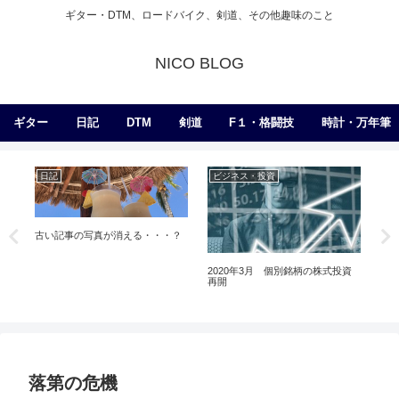
ギター・DTM、ロードバイク、剣道、その他趣味のこと
NICO BLOG
ギター
日記
DTM
剣道
F１・格闘技
時計・万年筆
日記
ビジネス・投資
日
古い記事の写真が消える・・・？
っ
2020年3月 個別銘柄の株式投資
や
再開
落第の危機