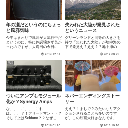
披...
年の瀬だというのにちょっ
失われた大陸が発見された
と風邪気味
というニュース
今年はまわりで風邪が大流行中だ
グリーンランドと同等の大きさを
というのに、特に体調壊さず良か
持つ「失われた大陸」が地中海の
ったのですが、大晦日の今日にな
下で発見え？ええ？？地中海の下
ってちょっと風邪気味w昨日の夜
に大陸ってアトランティスか、み
2014.12.31
2019.09.25
寝る前に、黒にんにくから生姜か
たいな感じですが、どうやらそれ
ら、ココナッツオイルやら生姜や
とは違うらしいです。詳しくは上
日記
日記
ら、ユンケルやら、様々な栄養素
のURLの記事を見ていただくとし
を打ち込まれたおかげで今日は
て、しかしすごいですね。失わ...
だ...
ついにアンプもモジュール
ネバーエンディングストー
化か？Synergy Amps
リー
な、、、こ、、、これ
ええ？！まじで？みたいなリアク
は、、、？！フリードマン・・？
ションされることも多いのです
そして上はSoldano？？なぜこん
が、この映画大好きなんです。そ
なちっさいの？NAMMで出店さ
してこの曲も大好き。イントロの
2016.01.26
2013.10.10
れたSynergy Ampsというものだ
ピコピコピコピコピコピコが始ま