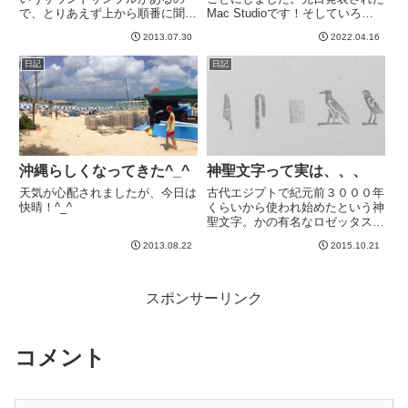
で、とりあえず上から順番に聞い
Mac Studioです！そしていろい
てみる。ほおほお。マーシャルと
ろ迷ったのですが、Studio
2013.07.30
2022.04.16
言ってもどの辺が強調されるかと
Displayも導入。しかも２
いうのは結構違うんですねー。し
枚。。。というわけで到着を楽し
日記
日記
かしなあ、マイクの位置ってちょ
みにしていたのですが、上海のロ
っと変わるだけでだいぶ音が変わ
ックダウンの影響で、...
っ...
沖縄らしくなってきた^_^
神聖文字って実は、、、
天気が心配されましたが、今日は
古代エジプトで紀元前３０００年
快晴！^_^
くらいから使われ始めたという神
聖文字。かの有名なロゼッタスト
ーンの発見により、解読すること
2013.08.22
2015.10.21
ができるようになりました。で
は、、、エジプトで発掘された、
下の写真の碑文はなんと書かれて
いるのか。・・・・・・そう。
スポンサーリンク
LE...
コメント