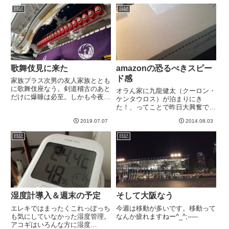
なっていってしまったの
日記
日記
だ。・・・モノに当たる人ってい
やですねwまあでも実際そういう
ところもあ...
歌舞伎見に来た
amazonの恐るべきスピー
ド感
家族プラス次男の友人家族ととも
に歌舞伎座なう。剣道稽古のあと
オラん家に九龍健太（クーロン・
だけに爆睡は必至。しかも今夜の
ケンタウロス）が泊まりにき
は長いらしいですw-----
た！、ってことで昨日大興奮では
ぁはぁいいながら、研究してたわ
2019.07.07
2014.08.03
けですが、こうなると、今は亡き
SexDriveと比較したくてしょう
日記
日記
がなくなりました。やっぱどこみ
ても保証書とかなくて、そもそ...
湿度計導入＆週末の予定
そして大阪なう
エレキではまったくこれっぽっち
今週は移動が多いです。移動って
も気にしていなかった湿度管理。
なんか疲れますねー^_^;-----
アコギはいろんな方に湿度