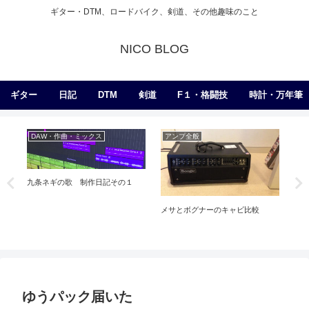
ギター・DTM、ロードバイク、剣道、その他趣味のこと
NICO BLOG
ギター
日記
DTM
剣道
F１・格闘技
時計・万年筆
作曲・ミックス
アンプ全般
練習
の歌 制作日記その１
メサとボグナーのキャビ比較
【動画】アームでぐ
ーーーんってやつを
ゆうパック届いた