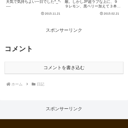
天気で気持ちよい一日でした^_^-
敵。しかしJP超ラブな上に、９
----
９レモン、黒ペリー加えて３本も
レスポール持ってる身としては、
2015.11.21
2015.02.21
いかに良い個体であろうとも、鑑
賞して楽しみはしますが、欲しい
とは思わない。・・・というか思
ってはいけないwブラッドウィッ
スポンサーリンク
ト...
コメント
コメントを書き込む
ホーム
日記
スポンサーリンク