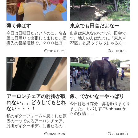
薄く伸ばす
東京でも田舎だよなー
今日は日曜日だというのに、名古
出身は東京なのですが、田舎で
屋に日帰りで出張してました。提
す。地方の方はたまに「東京＝
携先の営業活動で、２００社ほど
23区」と思ってらっしゃる方が
集めてセミナーをやるからそこで
います^_^がしかし、東京は実は
2014.12.21
2016.07.03
一コマ分講師をやってくれ、とい
西方向にびよーんと伸びてまし
うことでした。面倒なので嫌だっ
て、西のハジの方はもう田舎です
日記
日記
たのですが、いろいろあって引き
wうちの実家だと電車の駅まで徒
受けざるを得なかったのでやむ
歩1時間くらいかかります。。。
な...
今日...
アーロンチェアの肘掛が取
象、でかいなーやっぱり
れない。。どうしてもとれ
今日は思う存分、鼻を触りまくり
ない・・・！
ました。カバもすごいiPhoneか
らの投稿-----
私のギターフォームを悪くした原
因の一つであるアーロンチェア。
肘掛がギターボディに当たるの
で、そのせいでどんどんギターが
2020.05.25
2014.09.21
身体に対して斜めではなく並行に