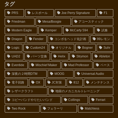
タグ
PRS
レスポール
Joe Perry Signature
F1
Friedman
Mesa/Boogie
アコースティック
Modern Eagle
Kemper
McCarty 594
試奏
Dragon
Fender
コンボをヘッド化計画
99レモン
Logic
Custom24
オリジナル
Bogner
Suhr
UAD2
パーツ交換
Helix
Strymon
Ableton
Eventide
Mischief Maker
Mad Professor
ベース
深夜の２時間DTM
MOOG
Universal Audio
電子回路
OX
JC対策
812
メンテナンス
レザークラフト
地獄のメカニカルトレーニング
コピーバンドやりたいバンド
Collings
Ferrari
Two Rock
フェラーリ
Matchless