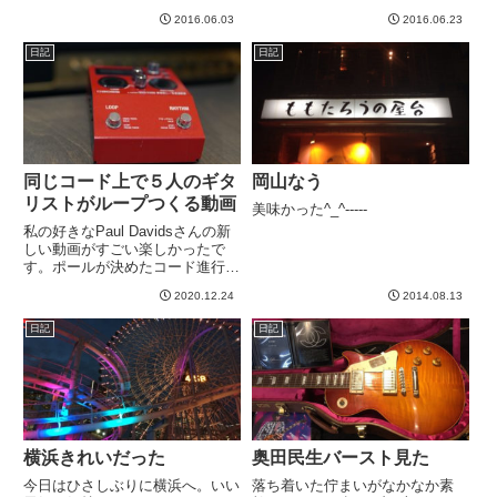
が、、、とアドバイスを受けたた
2016.06.03
2016.06.23
めに、やむなく湿度計購入。一晩
ギター付近において、今朝数値を
日記
日記
確認したたら、５０％が適切と言
われているのでちょうど良い感じ
ですね...
同じコード上で５人のギタ
岡山なう
リストがループつくる動画
美味かった^_^-----
私の好きなPaul Davidsさんの新
しい動画がすごい楽しかったで
す。ポールが決めたコード進行だ
けが縛りで、テンポも自由、どの
2020.12.24
2014.08.13
楽器をどう重ねても自由、という
ルールで５人のギタリストがルー
日記
日記
プを作っていますが、もう全員素
晴らしいです。いやー、...
横浜きれいだった
奥田民生バースト見た
今日はひさしぶりに横浜へ。いい
落ち着いた佇まいがなかなか素