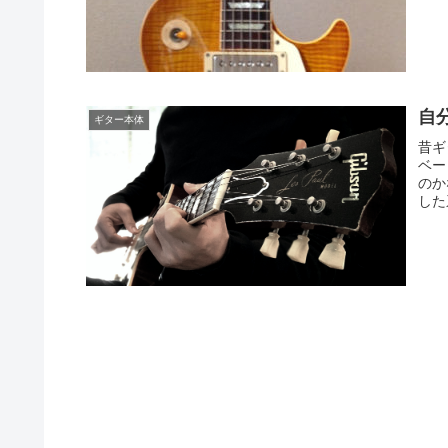
自
ギター本体
昔ギ
ベー
のか
した