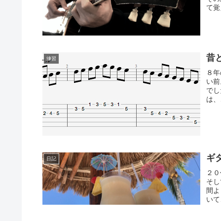
て覚
昔
練習
８年
い前
でし
は、
ギ
日記
２０
そし
間よ
いて