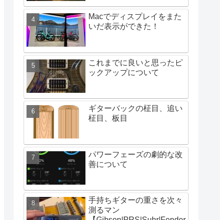
Macでディスプレイをまた
いだ表示ができた！
これまでに良いと思ったピ
ックアップについて
ギターバックの柾目、追い
柾目、板目
パワーフェーズの劇的な改
善について
手持ちギターの重さを次々
測るマン
【Gibson|PRS|Suhr|Fender