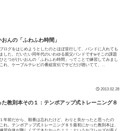
いおんの「ふわふわ時間」
ブログをはじめようとしたのとほぼ並行して、バンドに入れても
ました。だいたい同年代のいわゆる親父バンドですwそこの課題
ひとつがけいおんの「ふわふわ時間」ってことで練習してみまし
これ、ケーブルテレビの番組宣伝でサビだけ聴いてて、...
2013.02.28
った教則本その１：テンポアップ式トレーニング８
１年前だから、順番は忘れたけど、わりと良かったと思ったの
これ。テンポアップ式トレーニング８５最初にかった教則本は、
練習自体が難しくてできなかった＾＾；というかフレーズが長く