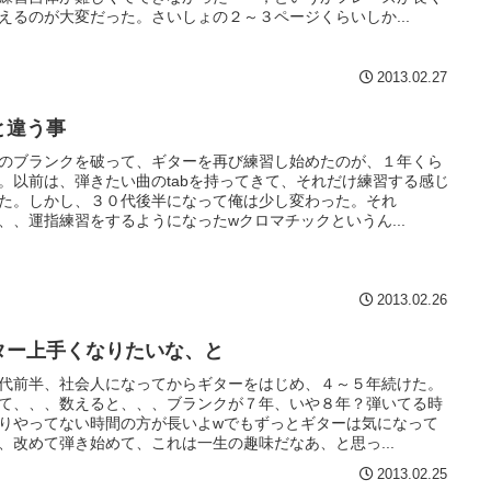
えるのが大変だった。さいしょの２～３ページくらいしか...
2013.02.27
と違う事
のブランクを破って、ギターを再び練習し始めたのが、１年くら
。以前は、弾きたい曲のtabを持ってきて、それだけ練習する感じ
た。しかし、３０代後半になって俺は少し変わった。それ
、、運指練習をするようになったwクロマチックというん...
2013.02.26
ター上手くなりたいな、と
代前半、社会人になってからギターをはじめ、４～５年続けた。
て、、、数えると、、、ブランクが７年、いや８年？弾いてる時
りやってない時間の方が長いよwでもずっとギターは気になって
、改めて弾き始めて、これは一生の趣味だなあ、と思っ...
2013.02.25