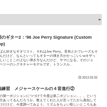
のギター2：’96 Joe Perry Signature (Custom
op)
ばん好きなギタリスト。それはJoe Perry。音色とかフレーズもそ
んだけど、なんといってもギターの弾き方がかっこいいwキザっ
しいことこの上ない弾き方なんだけど、サマになる。そのジョ
ペリーのシグネチャーモデルです。トランスル...
2013.03.02
指練習 メジャースケールの４音進行②
の第一ポジションにつづけて今度は第二ポジション。。。という
方あってるんだろうか。教えてくれた人が言ってたから真似して
けだけど。今度調べてみよう。リズムをちょい怪しいところもあ