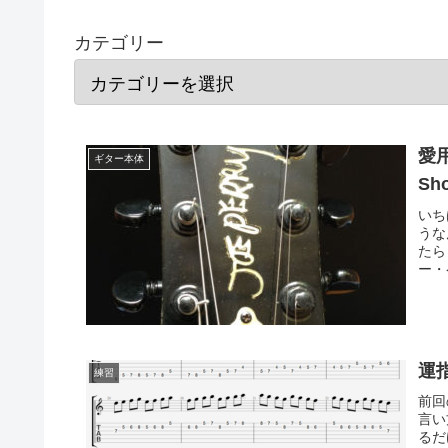
カテゴリー
愛用
ギター本体
Sh
いち
うな
たら
ー・
運
練習
前回
言い
るだ