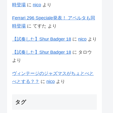
時登場
に
nico
より
Ferrari 296 Speciale発表！ アペルタも同
時登場
に
てすた
より
【試奏した】Shur Badger 18
に
nico
より
【試奏した】Shur Badger 18
に
タロウ
より
ヴィンテージのジャズマスがちょとべと
べとする？？
に
nico
より
タグ