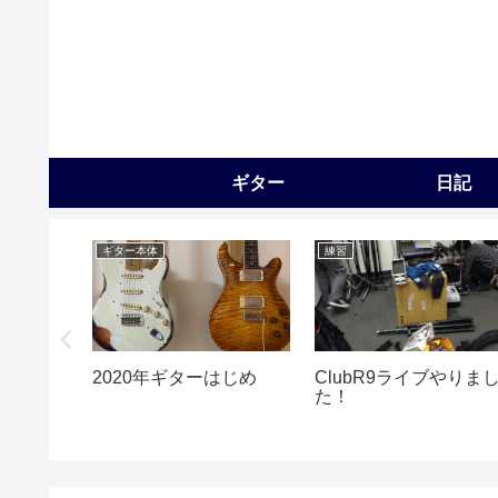
ギター
日記
ギター本体
練習
てきた
2020年ギターはじめ
ClubR9ライブやりま
た！