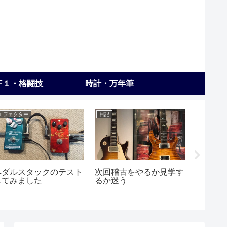
F１・格闘技
時計・万年筆
エフェクター
日記
練習
ペダルスタックのテスト
次回稽古をやるか見学す
ギター
してみました
るか迷う
の子？