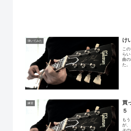
け
弾いてみた
この
らい
曲の
た。
買
練習
５
もう
が、
その