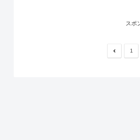
スポ
前
1
へ