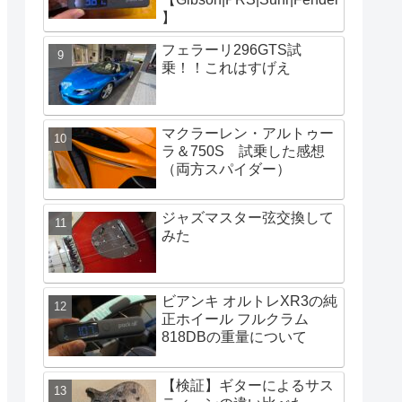
】
フェラーリ296GTS試
乗！！これはすげえ
マクラーレン・アルトゥー
ラ＆750S 試乗した感想
（両方スパイダー）
ジャズマスター弦交換して
みた
ビアンキ オルトレXR3の純
正ホイール フルクラム
818DBの重量について
【検証】ギターによるサス