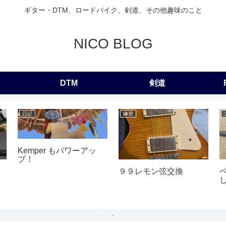
ギター・DTM、ロードバイク、剣道、その他趣味のこと
NICO BLOG
DTM
剣道
日記
練習
Kemper もパワーアッ
プ！
し
９９レモン弦交換