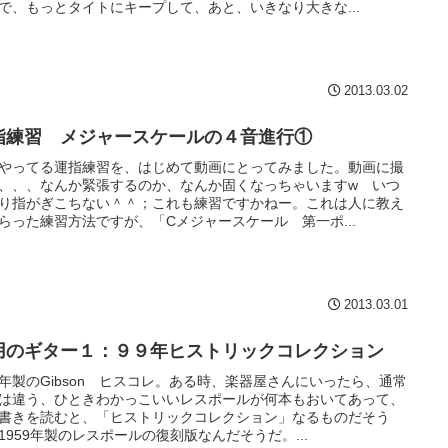
で、もっとタイトにキープして、あと、いきなり大きな...
2013.03.02
指練習 メジャースケールの４音進行①
やってる運指練習を、はじめて動画にとってみました。動画に撮
、、、なんか緊張するのか、なんか固くなっちゃいますw いつ
り指がぎこちない＾＾；これも練習ですかねー。これは人に教え
らった練習方法ですが、「Cメジャースケール 第一ポ...
2013.03.01
用のギター１：９９年ヒストリックコレクション
年製のGibson ヒスコレ。ある時、楽器屋さんにいったら、通常
は違う、ひときわかっこいいレスポールが何本もおいてあって、
書きを読むと、「ヒストリックコレクション」なるものだそう
1959年製のレスポールの復刻版なんだそうだ。...