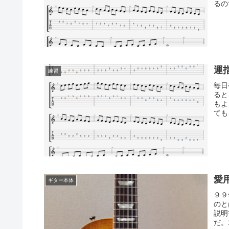
るの
運
練習
毎日
ると
もよ
ても
愛
ギター本体
９９
のと
説明
だ。