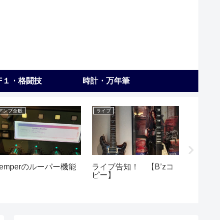
F１・格闘技
時計・万年筆
アンプ全般
ライブ
剣道
Kemperのルーパー機能
ライブ告知！ 【B’zコ
稽古55
ピー】