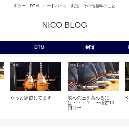
ギター・DTM、ロードバイク、剣道、その他趣味のこと
NICO BLOG
DTM
剣道
練習
剣道
やっと練習してます
攻めの圧を高めるに
は・・・？ 〜稽古13
回目〜