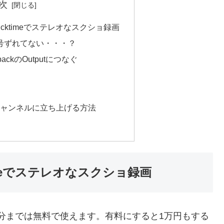
次
＋Quicktimeでステレオなスクショ録画
号ずれてない・・・？
backのOutputにつなぐ
oのチャンネルに立ち上げる方法
cktimeでステレオなスクショ録画
20分までは無料で使えます。有料にすると1万円もする