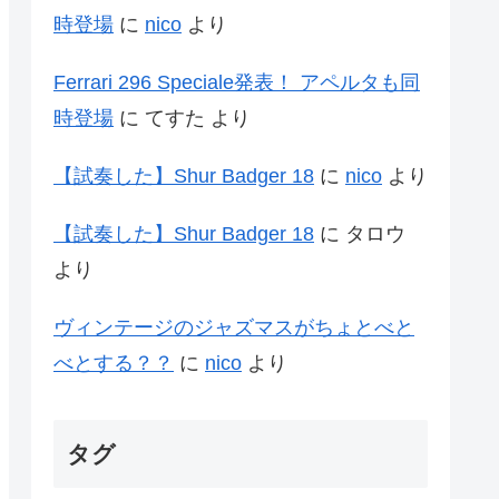
時登場
に
nico
より
Ferrari 296 Speciale発表！ アペルタも同
時登場
に
てすた
より
【試奏した】Shur Badger 18
に
nico
より
【試奏した】Shur Badger 18
に
タロウ
より
ヴィンテージのジャズマスがちょとべと
べとする？？
に
nico
より
タグ