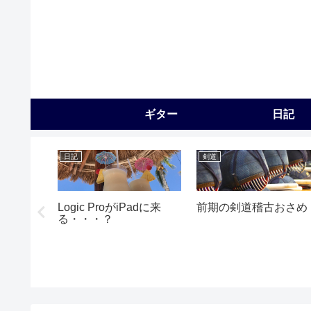
ギター
日記
日記
剣道
Logic ProがiPadに来
前期の剣道稽古おさめ
る・・・？
待ち〜