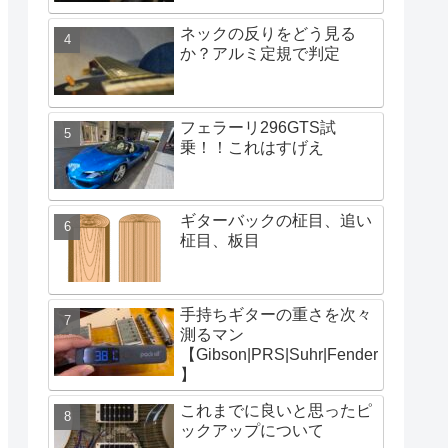
ネックの反りをどう見る
か？アルミ定規で判定
フェラーリ296GTS試
乗！！これはすげえ
ギターバックの柾目、追い
柾目、板目
手持ちギターの重さを次々
測るマン
【Gibson|PRS|Suhr|Fender
】
これまでに良いと思ったピ
ックアップについて