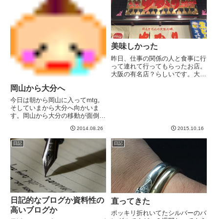
私の気持ち的にはそれでも早い。
少...
美味しかった
昨日、仕事の関係の人と食事に行
って連れて行ってもらったお店。
大阪の有名店？らしいです。大阪
の方、どうなんでしょうか？秋葉
岡山から大分へ
原にあったところにいきました。
ダシが違うのか、何の要素かわか
今日は朝から岡山に入ってmtg。
りませんが、、、とても、、、美
そしていまから大分へ向かいま
味しかった＾＾昨日のうちに書
す。岡山から大分の移動が面倒で
け...
す。飛行機の直行がなくて新幹線
2014.08.26
2015.10.16
乗り継ぎです-----
日記
日記
日記的なブログか資料性の
直ってきた
高いブログか
ポッキリ折れいてたシルバーのバ