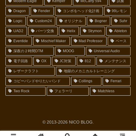
Modern Eagle
Kemper
McCarty 594
試奏
Dragon
Fender
コンボをヘッド化計画
99レモン
Logic
Custom24
オリジナル
Bogner
Suhr
UAD2
パーツ交換
Helix
Strymon
Ableton
Eventide
Mischief Maker
Mad Professor
ベース
深夜の２時間DTM
MOOG
Universal Audio
電子回路
OX
JC対策
812
メンテナンス
レザークラフト
地獄のメカニカルトレーニング
コピーバンドやりたいバンド
Collings
Ferrari
Two Rock
フェラーリ
Matchless
© 2013-2026 NICO BLOG.