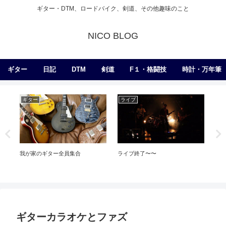
ギター・DTM、ロードバイク、剣道、その他趣味のこと
NICO BLOG
ギター
日記
DTM
剣道
F１・格闘技
時計・万年筆
ギター
ライブ
ギ
我が家のギター全員集合
ライブ終了〜〜
１
ギターカラオケとファズ