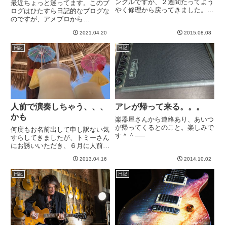
ングルですが、２週間たってよう
最近ちょっと迷ってます。このブ
やく修理から戻ってきました。綺
ログはひたすら日記的なブログな
麗にくっついてます＾＾
のですが、アメブロから
Wordpressに移行して以来、見て
2021.04.20
2015.08.08
いただけてる方も少しずつ増えて
きています。以前と違うのは、圧
日記
日記
倒的に検索エンジンなんですよ
ね。そしてGoogle Anal...
人前で演奏しちゃう、、、
アレが帰って来る。。。
かも
楽器屋さんから連絡あり、あいつ
が帰ってくるとのこと。楽しみで
何度もお名前出して申し訳ない気
す＾＾-----
すらしてきましたが、トミーさん
にお誘いいただき、６月に人前で
演奏しちゃうかも、、、しれない
2013.04.16
2014.10.02
＾＾まあ、VoやDrなどメンバー
集まらなければお流れになっちゃ
日記
日記
うかもしれないそうですが。曲
は、、、Walk This W...