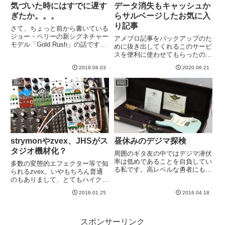
気づいた時にはすでに遅す
データ消失もキャッシュか
ぎたか。。。
らサルベージしたお気に入
り記事
さて、ちょっと前から書いている
ジョー・ペリーの新シグネチャー
アメブロ記事をバックアップのた
モデル「Gold Rush」の話です
めに抜き出してくれるこのサービ
が、これ、実はずいぶん前から書
スを便利に使わせてもらったので
いています。→Joe Perryの次の
すが、完璧ではないですね。２２
シグネチャーがでるの・・・？ま
2019.06.03
2020.06.21
２０記事中、インポート失敗が５
ずい！→ ジョー・ペリー＆ジョ
０記事。そもそもデータ抜き出し
日記
日記
ニー・デップライ...
に失敗して消失しているのが５０
記事くらいありそうです。内訳
は...
strymonやzvex、JHSがス
昼休みのデジマ探検
タジオ機材化？
周囲のギタ友の中ではデジマ潜伏
率は低めであることを自負してい
多数の変態的エフェクター等で知
る私です。高レベルな勇者にもな
られるzvex。いやもちろん普通
ると、「そういえばあれ見た？」
のもありまして、とてもハイクオ
「見た！すごい気になってた」の
リティかつ変態的で素晴らしいペ
ように「あれ」で会話が成立する
2016.01.25
2016.04.18
ダルです。そのzvexが、
のです。何度かそういう場面を目
Eurorackという規格対応のモジュ
撃しましたwwしばしば、「あ
ールを発表とか。Eurorackって聞
れ...
いたことあるけど...
スポンサーリンク