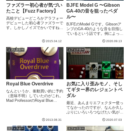
ファズラー初心者が気づい
BJFE Model G 〜Gibson
たこと【Fuzz Factory】
GA-40の音を狙ったペダ
ル〜
高校デビューどころかアラフォー
デビューした初心者ファズラーで
BJFEのModel Gです。Gibsonア
す。しかしノイズでかいですね。
ンプのGA-40のような音を目指し
ファズって。このノイズを心地よ
ているという話です。例によって
く感じるくらい、いや、むしろノ
拙い演奏ですが、クイックデモ動
イズがないと寂しさで死んじゃ
2015.04.12
2020.09.13
画作ってみました。Model Gはロ
う。それが真のファズラー。まだ
ーゲインなオーバードライブで
エフェクター
エフェクター
ほど遠いので精進します。さて、
す。割とジリジリする音色で、ア
私...
ンプで言...
Royal Blue Overdrive
お気に入り歪みモノ、そし
てギター界のレジェントペ
なんというか、衝動買い的に予約
ダル
（意味不明）していたのがこれ。
Mad ProfessorのRoyal Blue
最近、あんまりエフェクター使っ
Overdrive。ブログにいただいた
てなかったのですが、なんか久し
コメントで、LovepedalのOD11が
ぶりにいろいろつなげたい気がし
ブースターとしてもいいよ、とい
て、引っ張り出してきました。
うお話がありましたが...
2013.08.31
2020.07.03
「自分のアンプとの組み合わせ」
という観点で言うと、お気に入り
エフェクター
エフェクター
はこれらです。左からKlon