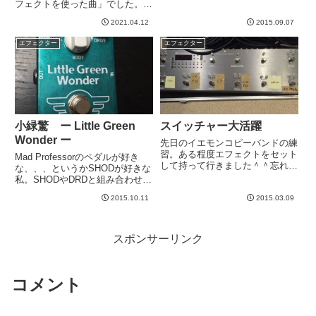
の間にやら買ったものとかで、い
フェクトを使った曲」でした。ト
ろいろ比較動画を作ってみまし
レモロはKemperにもHelixにもあ
た。→ 真夏のディストーション
2021.04.12
2015.09.07
りますが、ここはやはりこれ。こ
比較この写真、、、壮観！！左か
れを使いたいです。Drybellの
エフェクター
エフェクター
ら、Boss OD1XLeqti...
Vibe Machineです。これはユニ
ヴァイ...
小緑驚 ー Little Green
スイッチャー大活躍
Wonder ー
先日のイエモンコピーバンドの練
習。ある程度エフェクトをセット
Mad Professorのペダルが好き
して持って行きました＾＾忘れな
な、、、というかSHODが好きな
いように、メモを貼りました。曲
私。SHODやDRDと組み合わせる
名が書いてあるところはぼかしま
と良いと良く聞くLittle Green
した＾＾今回のセットリストです
2015.10.11
2015.03.09
Wonderが気になっており、ゆう
が、思ったより音色チェンジが多
すけさんにお借りしました＾＾こ
かったです。手元のボリューム
れは緑だし、TS系なんですか...
絞...
スポンサーリンク
コメント