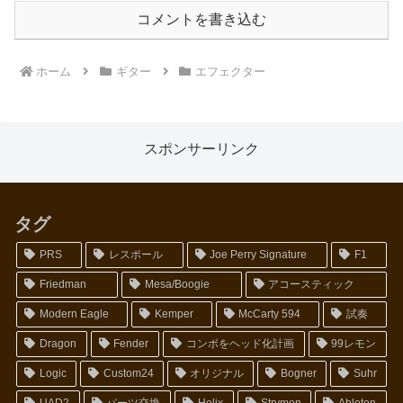
コメントを書き込む
ホーム
ギター
エフェクター
スポンサーリンク
タグ
PRS
レスポール
Joe Perry Signature
F1
Friedman
Mesa/Boogie
アコースティック
Modern Eagle
Kemper
McCarty 594
試奏
Dragon
Fender
コンボをヘッド化計画
99レモン
Logic
Custom24
オリジナル
Bogner
Suhr
UAD2
パーツ交換
Helix
Strymon
Ableton