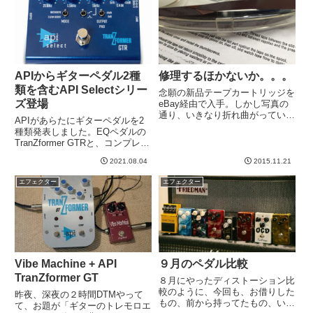
KTR、Drybell Unit...
APIからギターペダル2種
修理するほかないか。。。
類を含むAPI Selectシリー
念願の新品テープカートリッジを
ズ登場
eBay経由で入手。しかし写真の
通り、いきなり折れ曲がっていて
APIがあらたにギターペダルを2
萎える。。。実際の動作には問題
種類発表しました。EQペダルの
なかったです。しかし、、、なん
TranZformer GTRと、コンプレッ
か先日からディレイ音がどんどん
サーのTranZformer CMPです。プ
小さくなってる気が。そして、発
2021.08.04
2015.11.21
ロフェッショナルレコーディング
振しなくなった。今朝はテープ...
ギアの大ブランドであるAPIは、
エフェクター
エフェクター
これまでにもギター用ペダルを...
Vibe Machine + API
９月のペダル比較
TranZformer GT
８月にやったディストーション比
較のように、今回も、お借りした
昨夜、深夜の２時間DTMやって
もの、前から持ってたもの、いつ
て、お題が「ギターのトレモロエ