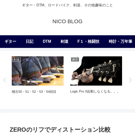
ギター・DTM、ロードバイク、剣道、その他趣味のこと
NICO BLOG
ギター
日記
DTM
剣道
F１・格闘技
時計・万年筆
剣道
練習
練
Logic Pro X起動しなくなる。。。
ス
稽古50・51・52・53・54回目
ぎ
っ
ZEROのリフでディストーション比較