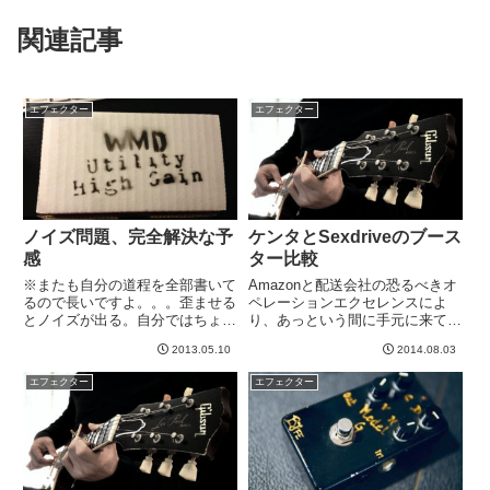
関連記事
エフェクター
エフェクター
ノイズ問題、完全解決な予
ケンタとSexdriveのブース
感
ター比較
※またも自分の道程を全部書いて
Amazonと配送会社の恐るべきオ
るので長いですよ。。。歪ませる
ペレーションエクセレンスによ
とノイズが出る。自分ではちょっ
り、あっという間に手元に来てし
とノイズですぎかな。でもこんな
まったSexDrive。。。さっそく
2013.05.10
2014.08.03
もんでしょ。。。くらいに思って
ケンタと比較してみました。記憶
いたのに、３人の別々の人に「ノ
の中で、ケンタっぽい特徴をいく
エフェクター
エフェクター
イズなんとかしたほうが、、、」
つかセックスドライブも持ってた
というコメントをもらうとさす
はず。記憶の中では、・...
が...