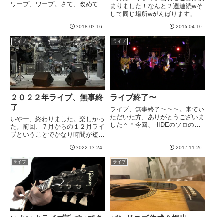
ワープ、ワープ。さて、改めてラ
まりました！なんと２週連続wそ
イブの告知です！立派なバナー画
して同じ場所wがんばります。
像。立派すぎて、どこぞの企業の
【アニソンバンド】５月１６日
広告じゃないかと思ってしまいそ
2018.02.16
2015.04.10
六本木EDGE １７時～１８時く
うですが、次回ライブのバナーな
らいのスタート予定（まもなくフ
ライブ
ライブ
のですw場所：新大久保Club...
ィックス）【イエモンのコピーバ
ンド】５月２３日 六本木
EDG...
２０２２年ライブ、無事終
ライブ終了〜
了
ライブ、無事終了〜〜〜。来てい
ただいた方、ありがとうございま
いやー、終わりました。楽しかっ
した＾＾今回、HIDEのソロの曲
た。前回、７月からの１２月ライ
をカバーということだったのです
ブということでかなり時間が短め
が、お客さん層的にマッチしたの
でした。というのも、全曲入れ替
か、前列の女子がすごい飛び跳ね
2022.12.24
2017.11.26
えたので。我々「パチもん」はコ
て一緒に歌って盛り上げてくれ
ピーバンドで、通常は、ライブご
ライブ
ライブ
て、おかげさまでめっちゃ楽し
とにコピーするバンドを決めて、
く...
そのバンドの楽曲で統一するの
で...