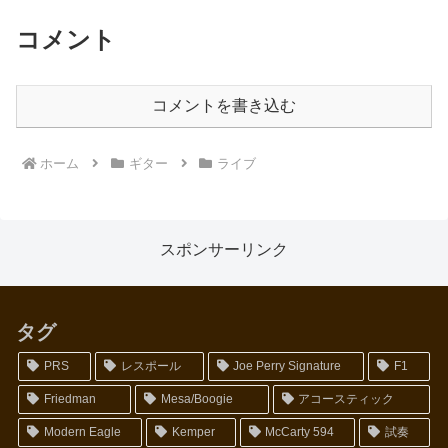
コメント
コメントを書き込む
ホーム
ギター
ライブ
スポンサーリンク
タグ
PRS
レスポール
Joe Perry Signature
F1
Friedman
Mesa/Boogie
アコースティック
Modern Eagle
Kemper
McCarty 594
試奏