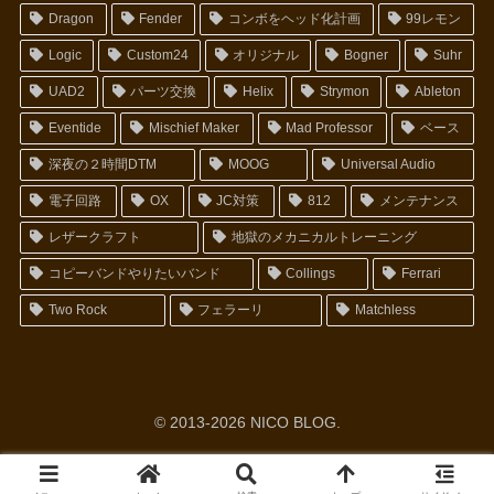
Dragon
Fender
コンボをヘッド化計画
99レモン
Logic
Custom24
オリジナル
Bogner
Suhr
UAD2
パーツ交換
Helix
Strymon
Ableton
Eventide
Mischief Maker
Mad Professor
ベース
深夜の２時間DTM
MOOG
Universal Audio
電子回路
OX
JC対策
812
メンテナンス
レザークラフト
地獄のメカニカルトレーニング
コピーバンドやりたいバンド
Collings
Ferrari
Two Rock
フェラーリ
Matchless
© 2013-2026 NICO BLOG.