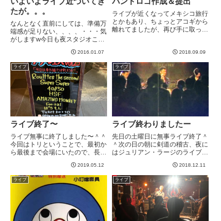
いよいよライブ近づいてき
バンドロゴ作成＆提出
たが。。。
ライブが近くなってメキシコ旅行
とかもあり、ちょっとアコギから
なんとなく直前にしては、準備万
離れてましたが、再び手に取って
端感が足りない、、、、・・・気
みると、、、以前弾けなかったり
がしますw今日も夜スタジオこも
指が伸びないところが伸びるよう
ろうかな。。。終わりの時間が見
になった。全体的に退化してまし
2016.01.07
2018.09.09
えないのですが、早めに終わった
たが、できないところができるよ
ら行こう。今回、当日リハもなし
ライブ
ライブ
うになっていた。エレキでもあ
なので、いきなりぶっつけ本番で
り...
す。若干、セットリスト通して
の...
ライブ終了〜
ライブ終わりましたー
ライブ無事に終了しました〜＾＾
先日の土曜日に無事ライブ終了＾
今回はトリということで、最初か
＾次の日の朝に剣道の稽古、夜に
ら最後まで会場にいたので、長か
はジュリアン・ラージのライブと
った。。。そして今回は、他のバ
忙しくてブログ書く間がありませ
2019.05.12
2018.12.11
ンドの演奏も全部みました＾＾オ
んでした＾＾；今回は、LUNA
リジナルを演奏するバンドがほと
SEAやりました＾＾自分個人的
ライブ
ライブ
んどのイベントなのですが、どれ
にはLUNA SEAを全く通ってきて
も良かった。特に、２つほどす
ないので、どっかで聴い...
ご...