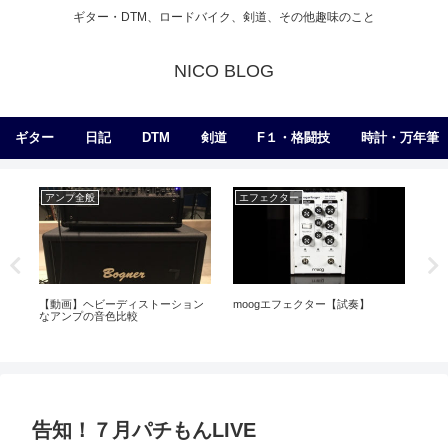
ギター・DTM、ロードバイク、剣道、その他趣味のこと
NICO BLOG
ギター
日記
DTM
剣道
F１・格闘技
時計・万年筆
ー
日記
剣道
暑くなってきたので稽古がしんど
くなりつつある
ェクター【試奏】
初めての弦交換、実は失
orz
告知！７月パチもんLIVE