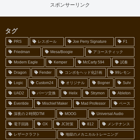
スポンサーリンク
タグ
PRS
レスポール
Joe Perry Signature
F1
Friedman
Mesa/Boogie
アコースティック
Modern Eagle
Kemper
McCarty 594
試奏
Dragon
Fender
コンボをヘッド化計画
99レモン
Logic
Custom24
オリジナル
Bogner
Suhr
UAD2
パーツ交換
Helix
Strymon
Ableton
Eventide
Mischief Maker
Mad Professor
ベース
深夜の２時間DTM
MOOG
Universal Audio
電子回路
OX
JC対策
812
メンテナンス
レザークラフト
地獄のメカニカルトレーニング