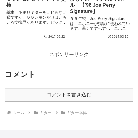
換
ル 【’96 Joe Perry
Signature】
基本、あまりギターをいじらない
私ですが、９９レモンだけはいろ
９６年製 Joe Perry Signature
いろ交換歴があります。ピックア
は、エボニーが指板に使われてい
ップは、・標準品（なんだったか
ます。黒くてすべすべ、エボニー
忘れた） ↓・Ken Guitar Real
指板。均一にマットなこの感じは
59 （名称はややうろ覚え）
2017.09.22
2014.03.19
高級な感じがあります。肌さわり
↓・セイモアダンカン SH5n
も非常に良い。エボニーは非常に
＆ JB ↓...
固い木材のようですね。通常のキ
リくらいでは...
スポンサーリンク
コメント
コメントを書き込む
ホーム
ギター
ギター本体