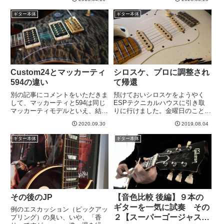
た。時間はお昼より少し前。１０
動画がPRSから出ました＾＾い
時半くらいだったと思う。９９レ
やー、これは貴重な動画。さて、
ギター本体
ギター本体
モンの入ったソフトケースと、ど
最新作の35thですが、動画内でポ
ういうわけかエフェクターの入っ
ールさんが面白いこと言ってま...
た...
Custom24とマッカーティ
シロスケ、プロに調整され
594の違い
て帰還
別の記事にコメントをいただきま
預けておいシロスケをようやく
して、マッカーティと594は同じ
ESPテクニカルハウスに引き取
マッカーティモデルといえ、結構
りに行けました。金曜日のことで
違うというお話を伺いました。い
す。アンプいっぱい試奏した日に
2020.09.30
2019.08.04
やー、興味深い。。。さて、モデ
受けだしてきました。現象的に
ルごとの違いで言えば、
は、15だか17フレットのチョー
ギター本体
ギター本体
Custom24とマッカーティの違い
キングすると音が詰まるというや
はもっとわかりやすいですね。
つで、ネックやらフレットすり合
C...
わ...
その後のJP
【音色比較 後編】９本の
ギターを一気に試奏 その
例のエスカッション（ピックアッ
２【スーパーゴージャスギ
プリング）の臭い、いや、「香