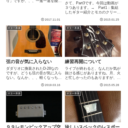
り」ですが、、、一進一退を繰り
ター会】
さて、Part3です。今回は動画が
広げている。一時期落ち着いたの
３つあります。→ Part1：集結
です。が、その後、一回強烈にな
したギター紹介とモカのクリーン
った。今はやや落ち着いた。なん
動画→ Part2: 音色比較編【動画
でしょう、湿気とか気温とかある
2017.11.01
2015.01.25
あり】→ Part4: アンプ編ただ、
んでしょうかwなんというか、ギ
前回ほど、音色の違いを捉えられ
タ...
ギター本体
ギター本体
てない動画です。正直、私なんか
だと聴...
弦の音が気に入らない
練習再開について
ダダリオに換装されたD-28なの
ライブが終わると、なんだか気が
ですが、どうも弦の音が気に入ら
抜ける感じがありますね。月、火
ない。なんか、、、軽くなっちゃ
と忙しかったのもありますが、ギ
った感じがする。といっても、ち
ター触ってませんでした。昨日
2019.03.16
2015.05.28
ゃんと響いてるし、ブライトで綺
は、再びテレビ見ながら生音でク
麗といえば綺麗なのですが、なん
ロマチック的な練習を再開してま
ギター本体
ギター本体
となく「ふくよかな響き」とでも
した。モカたんを持ち出して練習
いうところのものが減った。ま...
してたのですが、２週連続のライ
ブ...
９９レモンピックアップ交
珍しいスペックのレスポー