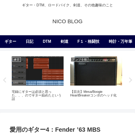
ギター・DTM、ロードバイク、剣道、その他趣味のこと
NICO BLOG
ギター
日記
DTM
剣道
F１・格闘技
時計・万年筆
練習
アンプ全般
練
宅録にギターは必須と思っ
【目次】Mesa/Boogie
【
た、、、のでギター始めたという
HeartBreakerコンボのヘッド化
唄
話
愛用のギター4：Fender ’63 MBS