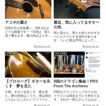
アコギの重さ
最近、気に入ってるギター
の色
D28の方が全然重い。OM-1JLは
とても軽量です＾＾D28は、強く
割と昔から、青とか赤とかのギタ
深く響きます。購入時点より今の
ーにピクリとする傾向がありま
方が気に入ってるので、良い買い
す。ついに青はPRSによって終
物だったと言えます＾＾OM-1JL
止符がうたれたのですが、なんか
は、D28に比較すると、繊細で軽
2018.10.15
2014.04.23
変わった塗装のギターってやたら
やかな響きが魅力。テンションが
惹かれます。※画像はダミーで
ギター本体
ギター本体
D28より高いの...
す。本文と関係ないですPRSの
ツートーンのやつとかもピクリと
きた...
【プロローグ】ギターを失
9頭のドラゴン集結！PRS
くす 夢を見た
From The Archives
今朝、ギターを失くす 夢を見
PRSのフラッグシップモデルの
た。夢の内容はこうだ。僕は地元
ドラゴンは現在までに９本出てま
じゃないどこかにいてファミレス
す。それが一同に介してなおか
のようなところで時間を潰してい
つ、全ての音が聴けるという夢の
2018.04.15
2020.03.28