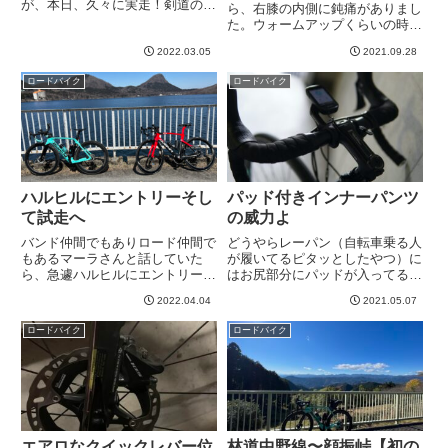
が、本日、久々に実走！剣道の稽
ら、右膝の内側に鈍痛がありまし
古の後だったのでちと身体は疲れ
た。ウォームアップくらいの時に
てましたが、やはりロードバイク
一番感じ、身体があったまってく
に乗って疾走するのは最高！あま
2022.03.05
2021.09.28
ると特に気になりません。100km
りに久々だったので、いつもの多
を超えるライドでも特に問題はな
ロードバイク
ロードバイク
摩サイを経由する30km周回...
い。ただ、家に帰って膝のマッサ
ージをするとすごく凝っていて...
ハルヒルにエントリーそし
パッド付きインナーパンツ
て試走へ
の威力よ
バンド仲間でもありロード仲間で
どうやらレーパン（自転車乗る人
もあるマーラさんと話していた
が履いてるピタッとしたやつ）に
ら、急遽ハルヒルにエントリーす
はお尻部分にパッドが入ってるら
ることに。試走も行きたいよね、
しい。そして、インナーパンツと
2022.04.04
2021.05.07
というところで早速、試走しにい
いう中に履くのもあるらしいとい
くことになりました^^ 今年初め
うことを知る。レーパンはサイズ
ロードバイク
ロードバイク
ての本格的ヒルクライム。緊張で
とかもよくわからんし、実物みて
す。しかしビンディングシュー
から買いたいと思います。とり
ズ...
あ...
エアロなクイックレバー位
林道中野線〜顔振峠【初の