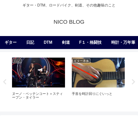
ギター・DTM、ロードバイク、剣道、その他趣味のこと
NICO BLOG
ギター
日記
DTM
剣道
F１・格闘技
時計・万年筆
日記
ギター本体
エ
ヌーノ・ベッテンコート＋スティ
手首を時計回りにぐいっと
あ
ーブン・タイラー
J.R