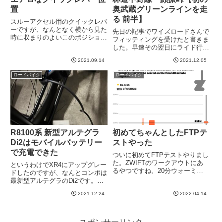
置
奥武蔵グリーンラインを走
る 前半】
スルーアクセル用のクイックレバ
ーですが、なんとなく横から見た
先日の記事でワイズロードさんで
時に収まりのよいこのポジション
フィッティングを受けたと書きま
にしていました。みにくいです
した。早速その翌日にライド行っ
ね。アウトラインをなぞってみま
てきました。目的地は奥武蔵グリ
す。ちょっと写真が暗いのでそも
2021.09.14
2021.12.05
ーンライン。飯能・秩父エリアは
そもどうなの？ってのはあります
初挑戦です！多摩湖（村山貯水
ロードバイク
ロードバイク
が、この位置にしておくと、目立
池）付近の実家に車まで行って飯
た...
能エリアへゴー実は私、実家が多
摩...
R8100系 新型アルテグラ
初めてちゃんとしたFTPテ
Di2はモバイルバッテリー
ストやった
で充電できた
ついに初めてFTPテストやりまし
た。ZWIFTのワークアウトにあ
というわけでXR4にアップグレー
るやつですね。20分ウォーミン
ドしたのですが、なんとコンポは
グアップして、20秒の高強度を
最新型アルテグラのDi2です。実
数回、その後５分レスト。そこか
は自転車を置いてあるガレージに
ら5分の高強度。10分んレスト。
2021.12.24
2022.04.14
はコンセントがなくてどうしよう
そこから２０分間のFTPテスト、
かと思っておりました。店員さん
という構成ですね。20...
に、「スマホの携帯バッテリーと
かで充電できます？？」と聞...