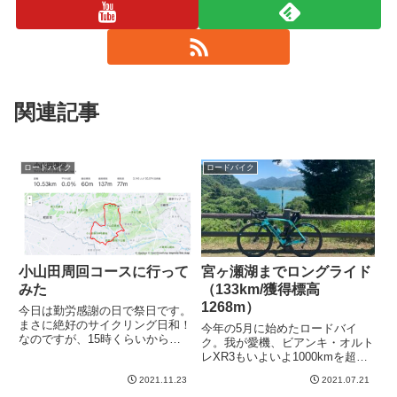
関連記事
ロードバイク
ロードバイク
小山田周回コースに行って
宮ヶ瀬湖までロングライド
みた
（133km/獲得標高
1268m）
今日は勤労感謝の日で祭日です。
まさに絶好のサイクリング日和！
今年の5月に始めたロードバイ
なのですが、15時くらいから別
ク。我が愛機、ビアンキ・オルト
件で出かけなくてはならないので
レXR3もいよいよ1000kmを超え
遠出はできません。こうなるとま
ました！つまり自分もロードバイ
た尾根幹往復か、、、でもなんか
2021.11.23
2021.07.21
ク走行距離1000kmになったとい
ちとつまらない。いわゆる裏尾根