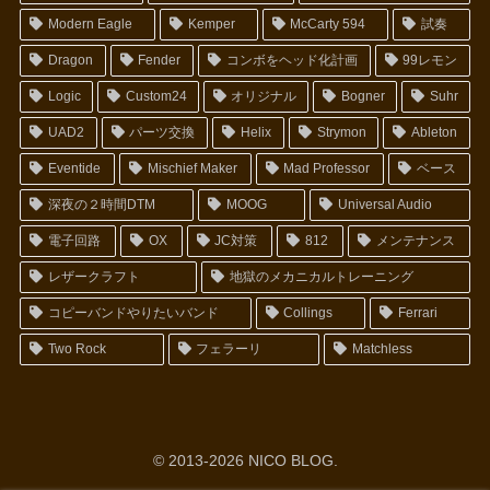
Modern Eagle
Kemper
McCarty 594
試奏
Dragon
Fender
コンボをヘッド化計画
99レモン
Logic
Custom24
オリジナル
Bogner
Suhr
UAD2
パーツ交換
Helix
Strymon
Ableton
Eventide
Mischief Maker
Mad Professor
ベース
深夜の２時間DTM
MOOG
Universal Audio
電子回路
OX
JC対策
812
メンテナンス
レザークラフト
地獄のメカニカルトレーニング
コピーバンドやりたいバンド
Collings
Ferrari
Two Rock
フェラーリ
Matchless
© 2013-2026 NICO BLOG.