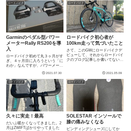
うこと。1000kmか。。。まさか
ロードバイク
ロードバイク
幹というのにすごい行ってみた
そんなに自転車で走るとは思わな
い...
かった。1000k...
Garminのペダル型パワー
ロードバイク初心者が
メーターRally RS200を導
100km走って気づいたこと
入
さて、このGWにロードバイクデ
ビューして、それからロードバイ
ロードバイク初めて丸３ヶ月がす
クのブログ記事しか書いてない
ぎ、４ヶ月目に入ろうという「に
w そろそろ平常運転に戻るんで
わか」なんですが、パワーメータ
すがその前にもう一つ。今朝、累
ーはすごく気になっていた機材
計111kmということでなんとなく
2021.07.30
2021.05.09
で、なるべく早めに導入しようと
最初の目処であった100kmを超え
思っていました。まだもうちょっ
ロードバイク
ロードバイク
ました。もっとも100k...
と先かなな、、、なんて思ってた
ある日、現在社会のストレスのせ
い...
久々に実走！最高
SOLESTAR インソールで
膝の痛みなくなる
だいぶ暖かくなってきました。2
月はZWIFTばかりやってました
ビンディングシューズにしてか