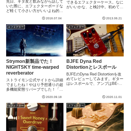
先日、ギタ友と飲みながら話して
できるエフェクターケース。なに
いた際に、エフェクターボードな
がいいかな、と検討中。初めての
ど軽くて小さい方がいいよね的会
エフェクターボードを組んでみて
話になったわけです。それはそう
知ったのですが、次のような点は
2016.07.04
2013.06.21
なのです。否定しません。私もか
盲点だった。・電源ケーブルやパ
つては、小ささと軽さを追い求め
ッチケーブルの取り回しに意外に
エフェクター
エフェクター
たものです。。。しかし、一度、
スペースが必要新しく作る場...
思い切って馬鹿でかい＆馬鹿重
い...
Strymon新製品でた！
BJFE Dyna Red
NIGHTSKY time-warped
Distortionとレスポール
reverberator
BJFEのDyna Red Distortionを改
めてレビューしてみます。ギター
ストライモン公式サイトから詳細
はレスポールで、アンプはBE-
でましたね！やはり予想通りの超
100をクリーンにして、この
多機能変態リバーブでした！「ナ
DRD（Dyna Red Distortion）をつ
イトスカイ タイムワープリバー
ないでいます。まずは動画DRD
2020.09.18
2020.11.01
ブ」ということで名前カコいい。
の感想ゲインやトー...
しかしもうこれ、ギター用エフェ
エフェクター
エフェクター
クターという範疇じゃないです
ね。そして公式ページ（下記
URL...