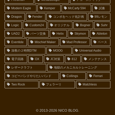
Modern Eagle
Kemper
McCarty 594
試奏
Dragon
Fender
コンボをヘッド化計画
99レモン
Logic
Custom24
オリジナル
Bogner
Suhr
UAD2
パーツ交換
Helix
Strymon
Ableton
Eventide
Mischief Maker
Mad Professor
ベース
深夜の２時間DTM
MOOG
Universal Audio
電子回路
OX
JC対策
812
メンテナンス
レザークラフト
地獄のメカニカルトレーニング
コピーバンドやりたいバンド
Collings
Ferrari
Two Rock
フェラーリ
Matchless
© 2013-2026 NICO BLOG.