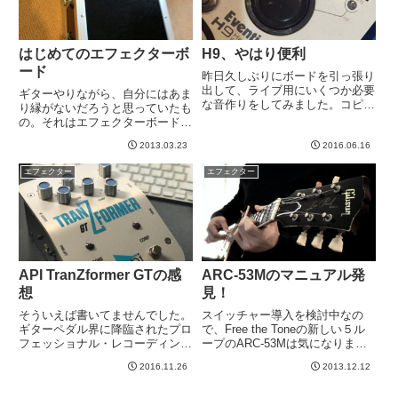
はじめてのエフェクターボ
H9、やはり便利
ード
昨日久しぶりにボードを引っ張り
出して、ライブ用にいくつか必要
ギターやりながら、自分にはあま
な音作りをしてみました。コピー
り縁がないだろうと思っていたも
バンドやるときは、曲中のちょっ
の。それはエフェクターボード。
としたエフェクティブな音色をど
だって、、、本格的な人のものだ
うするか、、、て悩ましくなると
2013.03.23
2016.06.16
と感じていたからwこの１年のう
思います。別に無視しても取り立
ちにいろいろ彷徨ってく中で、気
エフェクター
エフェクター
てて問題はない。ただ、「それ
づいたらエフェクタがいくつかあ
っ...
った。ワウペダル、歪み２種
類、...
API TranZformer GTの感
ARC-53Mのマニュアル発
想
見！
そういえば書いてませんでした。
スイッチャー導入を検討中なの
ギターペダル界に降臨されたプロ
で、Free the Toneの新しい５ル
フェッショナル・レコーディング
ープのARC-53Mは気になります
業界の貴族API様による巨大ペダ
よ、と前に書きました。特にバン
2016.11.26
2013.12.12
ルなのですが、ちょいちょいいじ
クの変更スイッチが見つからない
ってみた感想を書いてみたいと思
のが不安でした。マニュアルとか