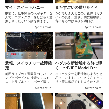
マイ・スイートハニー
またすごいの借りた＾＾
以前に、仕事関係の人がギターな
シゲモリさんとこの。筐体（ガタ
人で、エフェクターをしばらく交
イ）の良さ、重さ、共に横綱級。
換し合ったという話を書きまし
音出せるのは今夜か明日か。。。
た。→ 仕事場にいたギター仲
楽しみです＾＾
2013.05.03
2014.09.06
間 の巻彼にかりていたのが、こ
れ。Sweet Honey Overdriveのハ
エフェクター
エフェクター
ンドワイヤードという高級なや
つ。これが激しく...
悲報。スイッチャー故障確
ペダルを断捨離する前に弾
定
く 〜BJFE Model D〜
前回ライブの１週間前のリハ。ア
エフェクターを断捨離しようかと
ンプとボードとの接続をミスる。
思っています。で、さくさくとフ
→ トラブル・・・ボード壊した
リマ等に出品でもしようかと思っ
かもorz今までもミスることはあ
たのですが、よくよく考えたらブ
2020.02.10
2020.08.23
ったけど、そういう場合は普通、
ログに一回も書いてないものもた
音が出ないのですぐわかる。なの
くさんある気がします。特に一時
エフェクター
エフェクター
ですぐにスタンバイにするなり電
期ハマりまくったBJFEのペダル
源切るなりして見直すことがで...
はHBEとDRDくらいしか書...