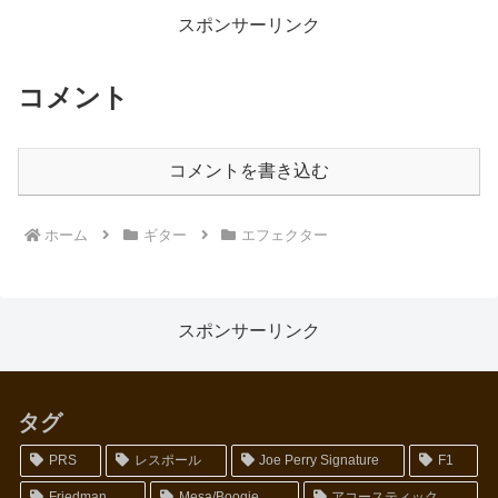
います。最近（2021年）また使
ないのかな、、、と探してたので
い始めていて最新の感想や音...
すが上手く見つけ...
スポンサーリンク
コメント
コメントを書き込む
ホーム
ギター
エフェクター
スポンサーリンク
タグ
PRS
レスポール
Joe Perry Signature
F1
Friedman
Mesa/Boogie
アコースティック