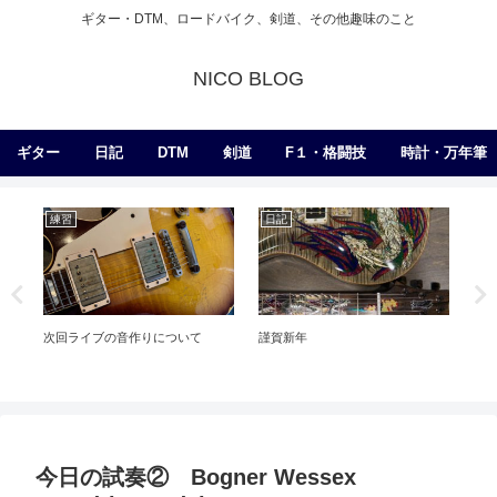
ギター・DTM、ロードバイク、剣道、その他趣味のこと
NICO BLOG
ギター
日記
DTM
剣道
F１・格闘技
時計・万年筆
練習
日記
剣
新
得】
次回ライブの音作りについて
謹賀新年
今日の試奏② Bogner Wessex