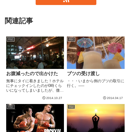
関連記事
日記
日記
お腹減ったので出かけた
ブツの受け渡し
無事にタイに着きました！ホテル
・・・いまから例のブツの取引に
にチェックインしたのが0時くら
行く。-----
いになってしまいましたが、微妙
にお腹空いたので近場の散策に出
2014.10.27
2014.04.17
かけました。近くにこんな場所が
あって賑わってるのでビール一本
日記
日記
とつまみ程度に注文しました^_^
いきなりタクシーが本来40バ...