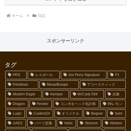
ホーム
日記
スポンサーリンク
タグ
PRS
レスポール
Joe Perry Signature
F1
Friedman
Mesa/Boogie
アコースティック
Modern Eagle
Kemper
McCarty 594
試奏
Dragon
Fender
コンボをヘッド化計画
99レモン
Logic
Custom24
オリジナル
Bogner
Suhr
UAD2
パーツ交換
Helix
Strymon
Ableton