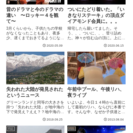
昔のドラマと今のドラマの
ついにたどり着いた。「い
違い 〜ロッキー４を観
きなりステーキ」の頂点ダ
て〜
イアモンド会員に。。。
3月くらいから、子供たちの学校
帰宅したら届いてました。そ
がなくなったこともあり、夜多
う、、、ついに、、、登り詰め
少、遅くまでおきてるようになり
た。神々が住む山の頂に。上に
ました。それで、毎晩のようにな
は、上がいる。しかし、確かにた
2020.05.09
2020.06.15
んかしら「往年の名作」を観て過
どり着いた。オリュンポスに。そ
ごすことが多くなりました＾＾
う。ついになったよ。ダイアモン
日記
日記
で、ちょっと前に、「ロッキー
ド会員に。１００，０００g食べ
４」を観たのです。子供たちもロ
ると到達するという「いきなりス
ッキー...
テーキ」...
失われた大陸が発見された
午前中プール、午後リハ、
というニュース
夜ライブ
グリーンランドと同等の大きさを
いよいよ、今日１４時から直前に
持つ「失われた大陸」が地中海の
して最初のリハ、ならびに本番で
下で発見え？ええ？？地中海の下
す。そんな中、なぜか子供達とと
に大陸ってアトランティスか、み
もに、午前中はプールにいくとい
2019.09.25
2013.08.04
たいな感じですが、どうやらそれ
うタスクが設定されていて、２時
とは違うらしいです。詳しくは上
間流れるプールで流され続けてき
日記
日記
のURLの記事を見ていただくとし
た。プール後特有の、あのだるー