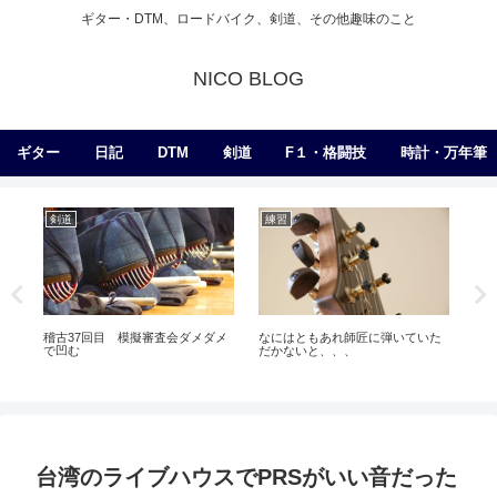
ギター・DTM、ロードバイク、剣道、その他趣味のこと
NICO BLOG
ギター
日記
DTM
剣道
F１・格闘技
時計・万年筆
剣道
練習
練
贅
ブギ
稽古37回目 模擬審査会ダメダメ
なにはともあれ師匠に弾いていた
で凹む
だかないと、、、
台湾のライブハウスでPRSがいい音だった