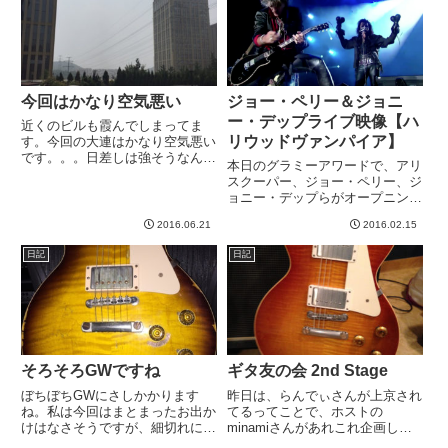
て、しかしすごいですね。失わ...
く疲れ、眠い感じになっていま
す...
今回はかなり空気悪い
ジョー・ペリー＆ジョニ
ー・デップライブ映像【ハ
近くのビルも霞んでしまってま
リウッドヴァンパイア】
す。今回の大連はかなり空気悪い
です。。。日差しは強そうなんで
本日のグラミーアワードで、アリ
すがスモッグ的なものに遮られて
スクーパー、ジョー・ペリー、ジ
ます^_^;この写真まだマシなので
ョニー・デップらがオープニング
すが、少し見晴らし良いとこに出
アクトを務めるようですね。早く
るとあまりの視界の悪さにビビり
2016.06.21
2016.02.15
映像を見てみたいものです^^昨年
ます^_^;-----
９月のライブ映像はこんな感じ。
日記
日記
カバーが多いので当然っちゃ当然
ですが、往年のハードロック！...
そろそろGWですね
ギタ友の会 2nd Stage
ぼちぼちGWにさしかかります
昨日は、らんでぃさんが上京され
ね。私は今回はまとまったお出か
てるってことで、ホストの
けはなさそうですが、細切れに予
minamiさんがあれこれ企画して
定が入りそうです。ここのところ
くれていました。私は合流が夕方