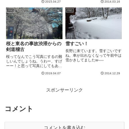
2015.04.27
2014.03.16
も忙しく、この土日はお休みだと
になりそうでしたので、１８時以
いうのに、なんとギターをほとん
降の2nd Stageのホストをするよ
日記
日記
ど弾けず。。。ストレスたまりま
うにminamiさんと打ち合わせて
すwというわけでフラッシュ！ギ
ました。せっかくだか...
タ...
桜と東名の事故渋滞からの
雪すごい！
剣道稽古
長野に来ています。雪すごいです
ね。車が出れなくなって午前中は
桜ってなんでこう写真にするの難
雪かきしてましたw-----
しいんでしょうね。うわー、すげ
ーー！と思って写真にしてもあん
まりこう、その感動が伝わらない
2019.04.07
2014.12.29
wこれは数日前ですね＾＾六本木
ヒルズの裏あたりでした。今朝
は、神奈川方面に用事があって向
かってたのですが、ナビも入れず
スポンサーリンク
に...
コメント
コメントを書き込む